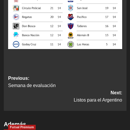
Post
Previous:
Semana de evaluación
navigation
Next:
Listos para el Argentino
Además
Futsal Premium