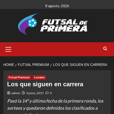
Skip
8 agosto, 2026
to
content
Primary
Menu
HOME
FUTSAL PREMIUM
LOS QUE SIGUEN EN CARRERA
Futsal Premium
Locales
Los que siguen en carrera
admin
3 junio, 2017
0
Pasó la 14ª y última fecha de la primera ronda, los
sorteos y quedaron definidos los clasificados a