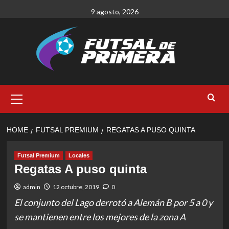
Skip
9 agosto, 2026
to
content
Primary
Menu
HOME
FUTSAL PREMIUM
REGATAS A PUSO QUINTA
Futsal Premium
Locales
Regatas A puso quinta
admin
12 octubre, 2019
0
El conjunto del Lago derrotó a Alemán B por 5 a 0 y
se mantienen entre los mejores de la zona A