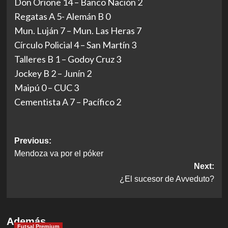
Don Orione 14 – Banco Nación 2
Regatas A 5- Alemán B 0
Mun. Luján 7 – Mun. Las Heras 7
Círculo Policial 4 – San Martín 3
Talleres B 1 – Godoy Cruz 3
Jockey B 2 – Junín 2
Maipú 0 – CUC 3
Cementista A 7 – Pacífico 2
Post
Previous:
Mendoza va por el póker
navigation
Next:
¿El sucesor de Avveduto?
Además
Futsal Premium