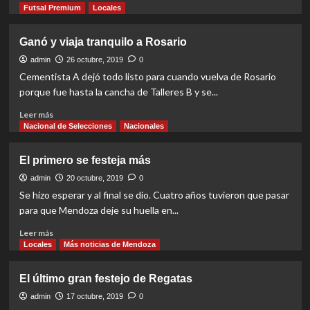
more
Futsal Premium
Locales
about
División
Ganó y viaja tranquilo a Rosario
de
Honor
admin
26 octubre, 2019
0
con
Cementista A dejó todo listo para cuando vuelva de Rosario
otro
porque fue hasta la cancha de Talleres B y se...
formato
Read
Leer más
more
Nacional de Selecciones
Nacionales
about
Ganó
El primero se festeja más
y
viaja
admin
20 octubre, 2019
0
tranquilo
Se hizo esperar y al final se dio. Cuatro años tuvieron que pasar
a
para que Mendoza deje su huella en...
Rosario
Read
Leer más
more
Locales
Más noticias de Mendoza
about
El
El último gran festejo de Regatas
primero
se
admin
17 octubre, 2019
0
festeja