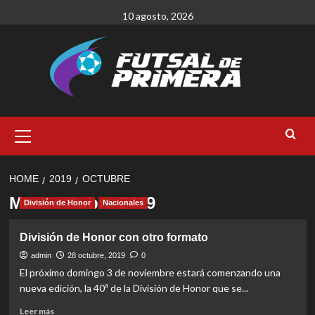
Skip
10 agosto, 2026
to
content
Primary
Menu
HOME
2019
OCTUBRE
Mes:
octubre 2019
División de Honor
Nacionales
División de Honor con otro formato
admin
28 octubre, 2019
0
El próximo domingo 3 de noviembre estará comenzando una
nueva edición, la 40ª de la División de Honor que se...
Read
Leer más