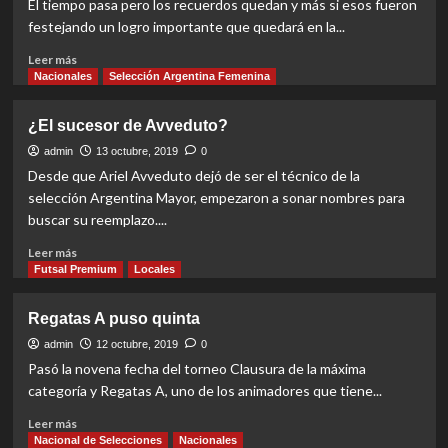
El tiempo pasa pero los recuerdos quedan y más si esos fueron
más
festejando un logro importante que quedará en la...
Read
Leer más
more
Nacionales
Selección Argentina Femenina
about
El
¿El sucesor de Avveduto?
último
gran
admin
13 octubre, 2019
0
festejo
Desde que Ariel Avveduto dejó de ser el técnico de la
de
selección Argentina Mayor, empezaron a sonar nombres para
Regatas
buscar su reemplazo....
Read
Leer más
more
Futsal Premium
Locales
about
¿El
Regatas A puso quinta
sucesor
de
admin
12 octubre, 2019
0
Avveduto?
Pasó la novena fecha del torneo Clausura de la máxima
categoría y Regatas A, uno de los animadores que tiene...
Read
Leer más
more
Nacional de Selecciones
Nacionales