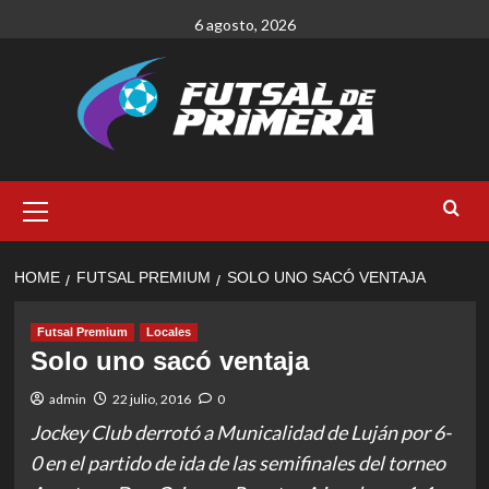
Skip
6 agosto, 2026
to
content
Primary
Menu
HOME
FUTSAL PREMIUM
SOLO UNO SACÓ VENTAJA
Futsal Premium
Locales
Solo uno sacó ventaja
admin
22 julio, 2016
0
Jockey Club derrotó a Municalidad de Luján por 6-
0 en el partido de ida de las semifinales del torneo