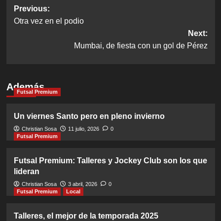
Post
Previous:
Otra vez en el podio
navigation
Next:
Mumbai, de fiesta con un gol de Pérez
Además
Futsal Premium
Un viernes Santo pero en pleno invierno
Christian Sosa
11 julio, 2026
0
Futsal Premium
Futsal Premium: Talleres y Jockey Club son los que
lideran
Christian Sosa
3 abril, 2026
0
Futsal Premium
Local
Talleres, el mejor de la temporada 2025