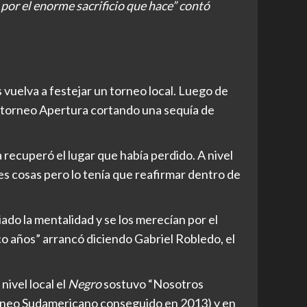
 por el enorme sacrificio que hace” contó
 vuelva a festejar un torneo local. Luego de
l torneo Apertura cortando una sequía de
recuperó el lugar que había perdido. A nivel
es cosas pero lo tenía que reafirmar dentro de
iado la mentalidad y se los merecían por el
o años” arrancó diciendo Gabriel Robledo, el
ivel local el
Negro
sostuvo “Nosotros
torneo Sudamericano conseguido en 2013) y en