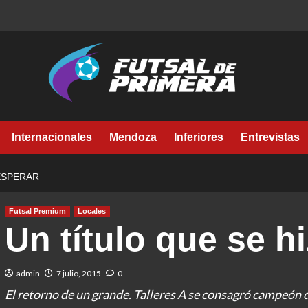
Internacionales
Mendoza
Inferiores
Entrevistas
ESPERAR
Futsal Premium
Locales
Un título que se h
admin
7 julio, 2015
0
El retorno de un grande. Talleres A se consagró campeón 