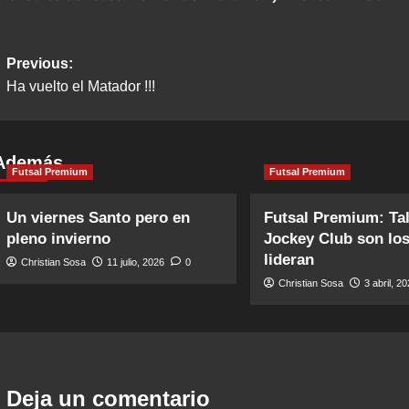
Post
Previous:
Ha vuelto el Matador !!!
navigation
Además
Futsal Premium
Futsal Premium
Un viernes Santo pero en
Futsal Premium: Tal
pleno invierno
Jockey Club son lo
lideran
Christian Sosa
11 julio, 2026
0
Christian Sosa
3 abril, 2
Deja un comentario