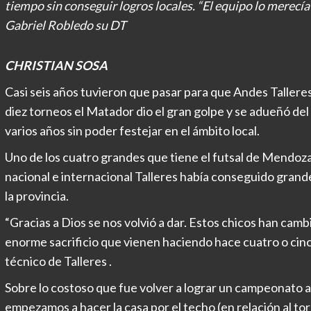
tiempo sin conseguir logros locales. “El equipo lo merecía
Gabriel Robledo su DT
CHRISTIAN SOSA
Casi seis años tuvieron que pasar para que Andes Talleres
diez torneos el Matador dio el gran golpe y se adueñó de
varios años sin poder festejar en el ámbito local.
Uno de los cuatro grandes que tiene el futsal de Mendoza 
nacional e internacional Talleres había conseguido grand
la provincia.
“Gracias a Dios se nos volvió a dar. Estos chicos han camb
enorme sacrificio que vienen haciendo hace cuatro o cinc
técnico de Talleres .
Sobre lo costoso que fue volver a lograr un campeonato a n
empezamos a hacer la casa por el techo (en relación al 