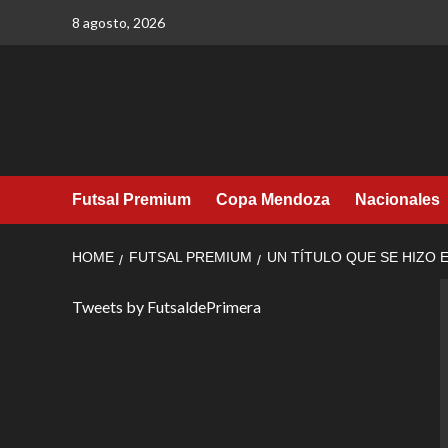
Skip
8 agosto, 2026
to
content
Futsal Premium
Copa Mendoza
Nacionales
HOME
FUTSAL PREMIUM
UN TÍTULO QUE SE HIZO 
Tweets by FutsaldePrimera