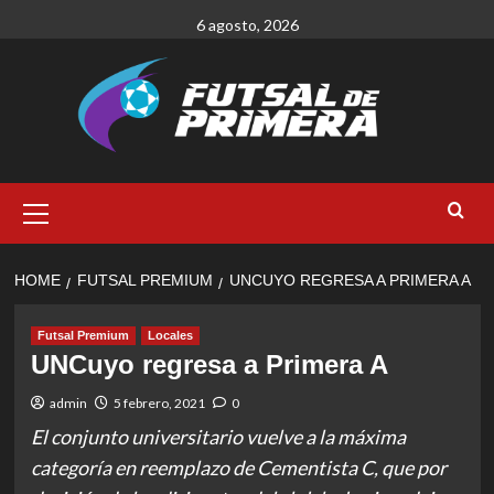
Skip
6 agosto, 2026
to
content
Primary
Menu
HOME
FUTSAL PREMIUM
UNCUYO REGRESA A PRIMERA A
Futsal Premium
Locales
UNCuyo regresa a Primera A
admin
5 febrero, 2021
0
El conjunto universitario vuelve a la máxima
categoría en reemplazo de Cementista C, que por