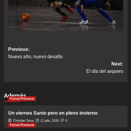
Post
Previous:
Nuevo año, nuevo desafío
navigation
Next:
El día del arquero
Además
Futsal Premium
Un viernes Santo pero en pleno invierno
Christian Sosa
11 julio, 2026
0
Futsal Premium