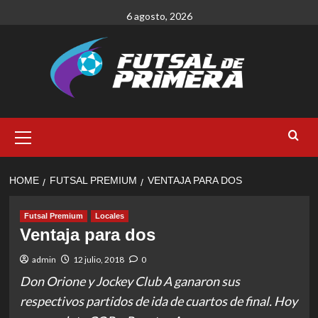
Skip
6 agosto, 2026
to
content
Primary
Menu
HOME
FUTSAL PREMIUM
VENTAJA PARA DOS
Futsal Premium
Locales
Ventaja para dos
admin
12 julio, 2018
0
Don Orione y Jockey Club A ganaron sus
respectivos partidos de ida de cuartos de final. Hoy