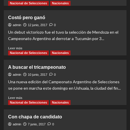
more
Nacional de Selecciones
Nacionales
about
Gana
Costó pero ganó
pero
no
admin
12 junio, 2017
0
convence
Un debut victoriozo fue el tuvo la selección de Mendoza en el
Campeonato Argentino al derrotar a Tucumán por 3...
Read
Leer más
more
Nacional de Selecciones
Nacionales
about
Costó
A buscar el tricampeonato
pero
ganó
admin
10 junio, 2017
0
Una nueva edición del Campeonato Argentino de Selecciones
se pone en marcha este domingo en Ushuaia, la ciudad del fin...
Read
Leer más
more
Nacional de Selecciones
Nacionales
about
A
Con chapa de candidato
buscar
el
admin
7 junio, 2017
0
tricampeonato