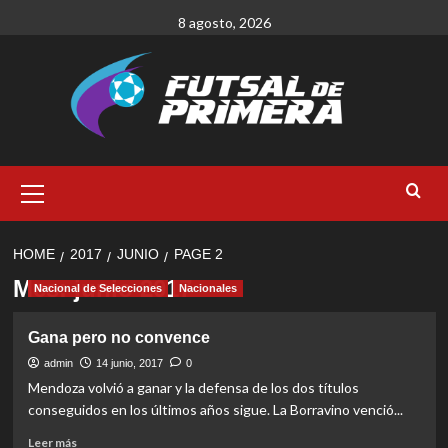
Skip
8 agosto, 2026
to
content
Primary
Menu
HOME
2017
JUNIO
PAGE 2
Mes:
junio 2017
Nacional de Selecciones
Nacionales
Gana pero no convence
admin
14 junio, 2017
0
Mendoza volvió a ganar y la defensa de los dos títulos
conseguidos en los últimos años sigue. La Borravino venció...
Read
Leer más