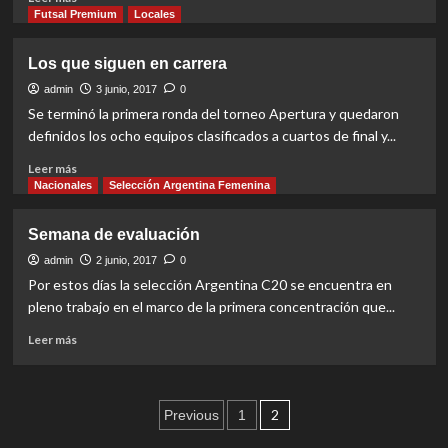
more
Futsal Premium
Locales
about
Listos
Los que siguen en carrera
para
el
admin
3 junio, 2017
0
Argentino
Se terminó la primera ronda del torneo Apertura y quedaron
definidos los ocho equipos clasificados a cuartos de final y...
Read
Leer más
more
Nacionales
Selección Argentina Femenina
about
Los
Semana de evaluación
que
siguen
admin
2 junio, 2017
0
en
Por estos días la selección Argentina C20 se encuentra en
carrera
pleno trabajo en el marco de la primera concentración que...
Read
Leer más
more
about
Semana
Paginación
de
2
Previous
1
evaluación