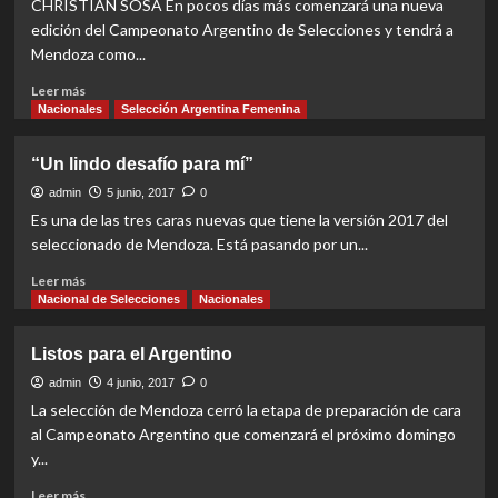
CHRISTIAN SOSA En pocos días más comenzará una nueva
edición del Campeonato Argentino de Selecciones y tendrá a
Mendoza como...
Read
Leer más
more
Nacionales
Selección Argentina Femenina
about
Con
“Un lindo desafío para mí”
chapa
de
admin
5 junio, 2017
0
candidato
Es una de las tres caras nuevas que tiene la versión 2017 del
seleccionado de Mendoza. Está pasando por un...
Read
Leer más
more
Nacional de Selecciones
Nacionales
about
“Un
Listos para el Argentino
lindo
desafío
admin
4 junio, 2017
0
para
La selección de Mendoza cerró la etapa de preparación de cara
mí”
al Campeonato Argentino que comenzará el próximo domingo
y...
Read
Leer más