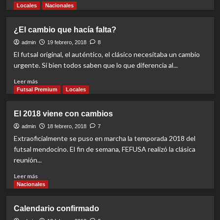
more
Locales
Nacionales
about
Un
¿El cambio que hacía falta?
histórico
al
admin
19 febrero, 2018
8
frente
El futsal original, el auténtico, el clásico necesitaba un cambio
del
urgente. Si bien todos saben que lo que diferencia al...
Matador
Read
Leer más
more
Futsal Premium
Locales
about
¿El
El 2018 viene con cambios
cambio
que
admin
18 febrero, 2018
7
hacía
Extraoficialmente se puso en marcha la temporada 2018 del
falta?
futsal mendocino. El fin de semana, FEFUSA realizó la clásica
reunión...
Read
Leer más
more
Nacionales
about
El
Calendario confirmado
2018