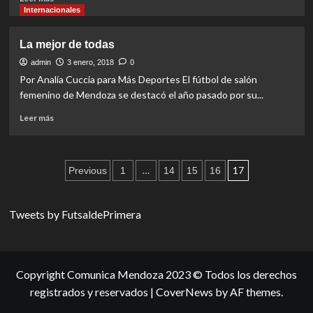
more
Internacionales
about
Debutaron
La mejor de todas
e
inflaron
admin
3 enero, 2018
0
redes
Por Analía Cuccia para Más Deportes El fútbol de salón
femenino de Mendoza se destacó el año pasado por su...
Read
Leer más
more
about
La
Paginación
mejor
…
17
Previous
1
14
15
16
de
de
todas
entradas
Tweets by FutsaldePrimera
Copyright Comunica Mendoza 2023 © Todos los derechos
registrados y reservados
|
CoverNews
by AF themes.