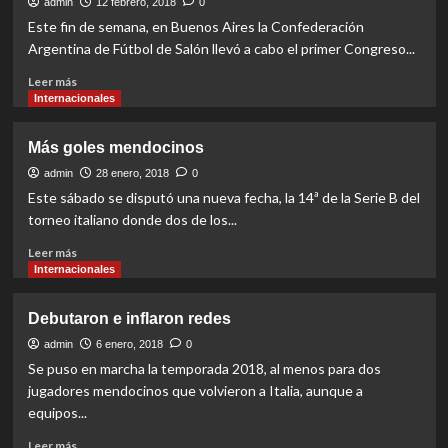
viene
admin
12 febrero, 2018
0
con
Este fin de semana, en Buenos Aires la Confederación
cambios
Argentina de Fútbol de Salón llevó a cabo el primer Congreso...
Read
Leer más
more
Internacionales
about
Calendario
Más goles mendocinos
confirmado
admin
28 enero, 2018
0
Este sábado se disputó una nueva fecha, la 14ª de la Serie B del
torneo italiano donde dos de los...
Read
Leer más
more
Internacionales
about
Más
Debutaron e inflaron redes
goles
mendocinos
admin
6 enero, 2018
0
Se puso en marcha la temporada 2018, al menos para dos
jugadores mendocinos que volvieron a Italia, aunque a
equipos...
Read
Leer más