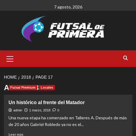
Skip
7 agosto, 2026
to
content
Primary
Menu
HOME
2018
PAGE 17
Año:
2018
Futsal Premium
Locales
Un histórico al frente del Matador
admin
1 marzo, 2018
0
Una nueva etapa ha comenzado en Talleres A. Después de más
de 20 años Gabriel Robledo ya no es el...
Read
Leer más