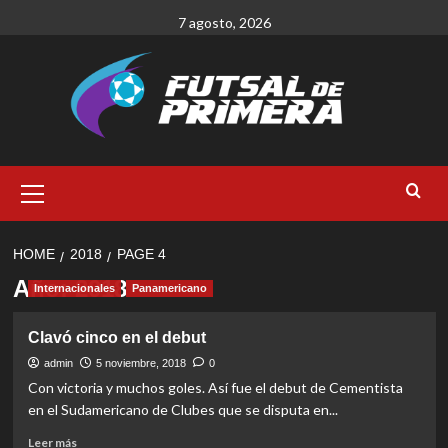
Skip
7 agosto, 2026
to
content
Primary
Menu
HOME
2018
PAGE 4
Año:
2018
Internacionales
Panamericano
Clavó cinco en el debut
admin
5 noviembre, 2018
0
Con victoria y muchos goles. Así fue el debut de Cementista
en el Sudamericano de Clubes que se disputa en...
Read
Leer más