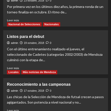
en
admin
23 octubre, 2018
0
los
Por primera vez en los últimos diez años, la primera ronda de un
cuartos
torneo finaliza en octubre. El ritmo de...
Read
Leer más
more
Nacional de Selecciones
Nacionales
about
Se
Listos para el debut
viene
lo
admin
19 octubre, 2018
0
importante
Con el último entrenamiento realizado el jueves, el
seleccionado de Cadetes (categorías 2002/2003) de Mendoza
culminó con la etapa de...
Read
Leer más
more
Locales
Más noticias de Mendoza
about
Listos
Reconocimiento a las campeonas
para
el
admin
17 octubre, 2018
0
debut
Las chicas de la Selección de Mendoza de futsal crecen a pasos
agigantados. Son potencia a nivel nacional y no...
Read
Leer más