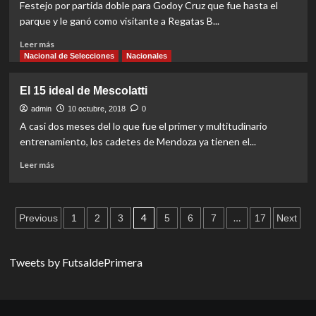
Festejo por partida doble para Godoy Cruz que fue hasta el
parque y le ganó como visitante a Regatas B...
Read
Leer más
more
Nacional de Selecciones
Nacionales
about
Tomba
El 15 ideal de Mescolatti
con
inteligencia
admin
10 octubre, 2018
0
pura
A casi dos meses del lo que fue el primer y multitudinario
entrenamiento, los cadetes de Mendoza ya tienen el...
Read
Leer más
more
about
El
Paginación
15
4
…
Previous
1
2
3
5
6
7
17
Next
ideal
de
de
Mescolatti
entradas
Tweets by FutsaldePrimera