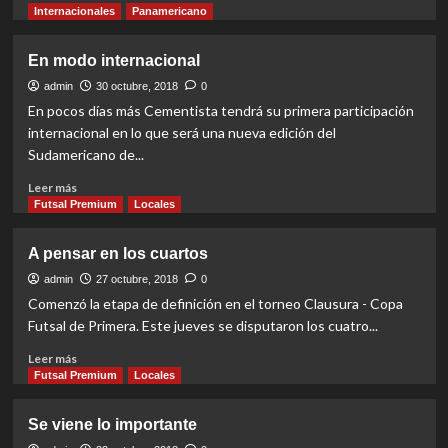
more
Internacionales
Panamericano
about
Clavó
En modo internacional
cinco
en
admin
30 octubre, 2018
0
el
En pocos días más Cementista tendrá su primera participación
debut
internacional en lo que será una nueva edición del
Sudamericano de...
Read
Leer más
more
Futsal Premium
Locales
about
En
A pensar en los cuartos
modo
internacional
admin
27 octubre, 2018
0
Comenzó la etapa de definición en el torneo Clausura - Copa
Futsal de Primera. Este jueves se disputaron los cuatro...
Read
Leer más
more
Futsal Premium
Locales
about
A
Se viene lo importante
pensar