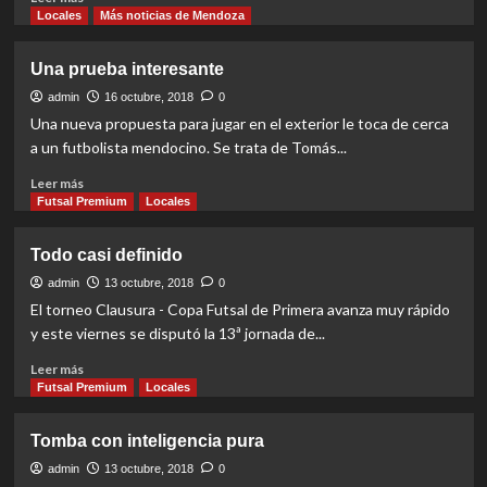
more
Locales
Más noticias de Mendoza
about
Reconocimiento
Una prueba interesante
a
las
admin
16 octubre, 2018
0
campeonas
Una nueva propuesta para jugar en el exterior le toca de cerca
a un futbolista mendocino. Se trata de Tomás...
Read
Leer más
more
Futsal Premium
Locales
about
Una
Todo casi definido
prueba
interesante
admin
13 octubre, 2018
0
El torneo Clausura - Copa Futsal de Primera avanza muy rápido
y este viernes se disputó la 13ª jornada de...
Read
Leer más
more
Futsal Premium
Locales
about
Todo
Tomba con inteligencia pura
casi
definido
admin
13 octubre, 2018
0