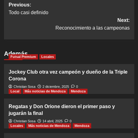
Post
Previous:
Todo casi definido
navigation
Next:
Reconocimiento a las campeonas
Además
Futsal Premium
Locales
Jockey Club otra vez campeón y dueño de la Triple
Corona
Christian Sosa
2 diciembre, 2025
0
Local
Más noticias de Mendoza
Mendoza
Regatas y Don Orione dieron el primer paso y
jugarán la final
Christian Sosa
14 abril, 2025
0
Locales
Más noticias de Mendoza
Mendoza