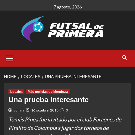
Skip
7 agosto, 2026
to
content
Primary
Menu
HOME
LOCALES
UNA PRUEBA INTERESANTE
Locales
Más noticias de Mendoza
Una prueba interesante
admin
16 octubre, 2018
0
Tomás Pinea fue invitado por el club Faraones de
Pitalito de Colombia a jugar dos torneos de