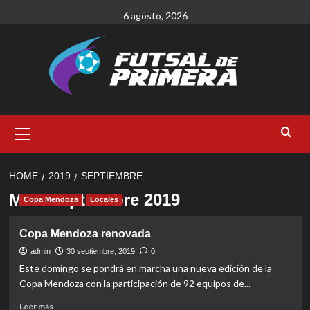
Skip
6 agosto, 2026
to
content
Primary
Menu
HOME
2019
SEPTIEMBRE
Mes:
septiembre 2019
Copa Mendoza
Locales
Copa Mendoza renovada
admin
30 septiembre, 2019
0
Este domingo se pondrá en marcha una nueva edición de la
Copa Mendoza con la participación de 92 equipos de...
Read
Leer más