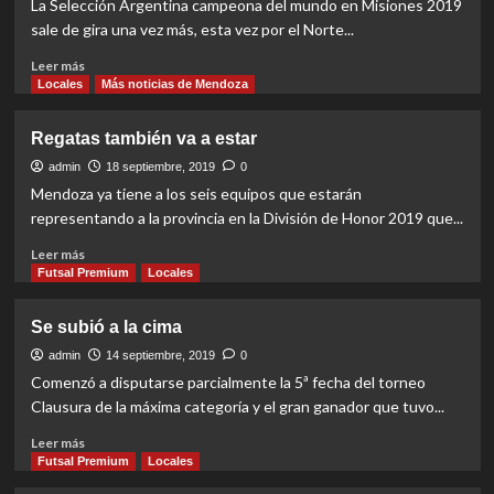
La Selección Argentina campeona del mundo en Misiones 2019
sale de gira una vez más, esta vez por el Norte...
Read
Leer más
more
Locales
Más noticias de Mendoza
about
De
Regatas también va a estar
gira
por
admin
18 septiembre, 2019
0
el
Mendoza ya tiene a los seis equipos que estarán
Norte
representando a la provincia en la División de Honor 2019 que...
Read
Leer más
more
Futsal Premium
Locales
about
Regatas
Se subió a la cima
también
va
admin
14 septiembre, 2019
0
a
Comenzó a disputarse parcialmente la 5ª fecha del torneo
estar
Clausura de la máxima categoría y el gran ganador que tuvo...
Read
Leer más
more
Futsal Premium
Locales
about