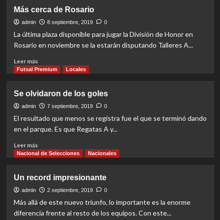
Se
Más cerca de Rosario
subió
a
admin
8 septiembre, 2019
0
la
La última plaza disponible para jugar la División de Honor en
cima
Rosario en noviembre se la estarán disputando Talleres A...
Read
Leer más
more
Futsal Premium
Locales
about
Más
Se olvidaron de los goles
cerca
de
admin
7 septiembre, 2019
0
Rosario
El resultado que menos se registra fue el que se terminó dando
en el parque. Es que Regatas A y...
Read
Leer más
more
Nacional de Selecciones
Nacionales
about
Se
Un record impresionante
olvidaron
de
admin
2 septiembre, 2019
0
los
Más allá de este nuevo triunfo, lo importante es la enorme
goles
diferencia frente al resto de los equipos. Con este...