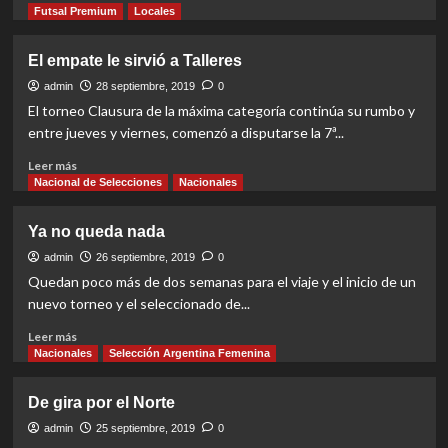
more
Futsal Premium
Locales
about
Copa
El empate le sirvió a Talleres
Mendoza
renovada
admin
28 septiembre, 2019
0
El torneo Clausura de la máxima categoría continúa su rumbo y
entre jueves y viernes, comenzó a disputarse la 7ª...
Read
Leer más
more
Nacional de Selecciones
Nacionales
about
El
Ya no queda nada
empate
le
admin
26 septiembre, 2019
0
sirvió
Quedan poco más de dos semanas para el viaje y el inicio de un
a
nuevo torneo y el seleccionado de...
Talleres
Read
Leer más
more
Nacionales
Selección Argentina Femenina
about
Ya
De gira por el Norte
no
queda
admin
25 septiembre, 2019
0
nada