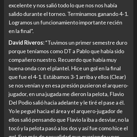
excelente y nos salió todo lo que nos nos había
salido durante el torneo. Terminamos ganando 4-1.
Logramos un funcionamiento importante recién
en la final”.
David Riveros:
“Tuvimos un primer semestre duro
porque teníamos como DT a Pablo que había sido
compañero nuestro. Recuerdo que había muy
buena onda con el plantel. Hice un gol en la final
que fue el 4-1. Estábamos 3-1 arriba y ellos (Clear)
se nos venían y en esa presión pusieron el arquero-
jugador, en una jugada me dieron la pelota, Flavio
Del Podio salió hacia adelante y le tiré el pase a él.
Yo le pegué hacia el área y el arquero-jugador de
ellos salió pensando que Flavio la iba a desviar, no la
tocó y la pelota pasó a los dos y así fue como hice el
gol. Fue más de casualidad que queriendo y por