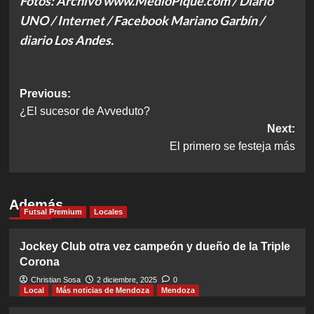
Fotos: Archivo www.MedioPique.com / Diario
UNO / Internet / Facebook Mariano Garbín /
diario Los Andes.
Post
Previous:
¿El sucesor de Avveduto?
navigation
Next:
El primero se festeja más
Además
Futsal Premium
Locales
Jockey Club otra vez campeón y dueño de la Triple
Corona
Christian Sosa
2 diciembre, 2025
0
Local
Más noticias de Mendoza
Mendoza