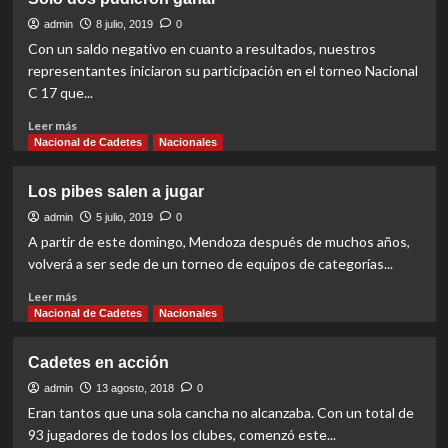
C17:
Cuatro
admin
8 julio, 2019
0
mendocinos
Con un saldo negativo en cuanto a resultados, nuestros
en
representantes iniciaron su participación en el torneo Nacional
cuartos
C 17 que...
de
final
Read
Leer más
more
Nacional de Cadetes
Nacionales
about
Solo
Los pibes salen a jugar
dos
pudieron
admin
5 julio, 2019
0
ganar
A partir de este domingo, Mendoza después de muchos años,
volverá a ser sede de un torneo de equipos de categorías...
Read
Leer más
more
Nacional de Cadetes
Nacionales
about
Los
Cadetes en acción
pibes
salen
admin
13 agosto, 2018
0
a
Eran tantos que una sola cancha no alcanzaba. Con un total de
jugar
93 jugadores de todos los clubes, comenzó este...