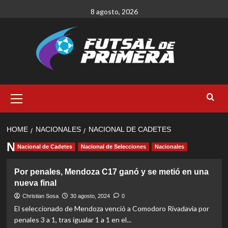
Skip
8 agosto, 2026
to
content
Primary
Menu
HOME
NACIONALES
NACIONAL DE CADETES
Nacional de Cadetes
Nacional de Cadetes
Nacional de Selecciones
Nacionales
Por penales, Mendoza C17 ganó y se metió en una
nueva final
Christian Sosa
30 agosto, 2024
0
El seleccionado de Mendoza venció a Comodoro Rivadavia por
penales 3 a 1, tras igualar 1 a 1 en el...