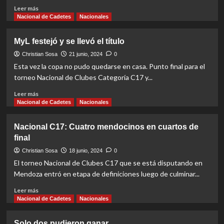
Read
Leer más
more
Nacional de Cadetes
Nacionales
about
Por
MyL festejó y se llevó el título
penales,
Mendoza
Christian Sosa
21 junio, 2024
0
C17
Esta vez la copa no pudo quedarse en casa. Punto final para el
ganó
torneo Nacional de Clubes Categoría C17 y...
y
se
Read
Leer más
metió
more
Nacional de Cadetes
Nacionales
en
about
una
MyL
Nacional C17: Cuatro mendocinos en cuartos de
nueva
festejó
final
final
y
se
Christian Sosa
18 junio, 2024
0
llevó
El torneo Nacional de Clubes C17 que se está disputando en
el
Mendoza entró en etapa de definiciones luego de culminar...
título
Read
Leer más
more
Nacional de Cadetes
Nacionales
about
Nacional
Solo dos pudieron ganar