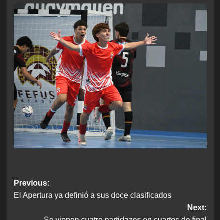
Post
Previous:
El Apertura ya definió a sus doce clasificados
navigation
Next:
Se vienen cuatro partidazos en cuartos de final