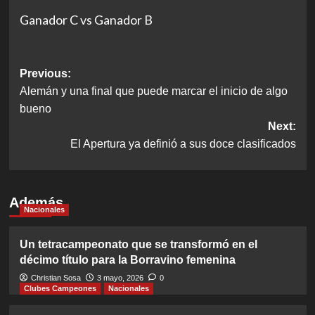
Ganador C vs Ganador B
Post
Previous:
Alemán y una final que puede marcar el inicio de algo
navigation
bueno
Next:
El Apertura ya definió a sus doce clasificados
Además
Nacionales
Un tetracampeonato que se transformó en el
décimo título para la Borravino femenina
Christian Sosa
3 mayo, 2026
0
Clubes Campeones
Nacionales