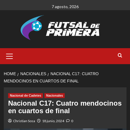
Skip
7 agosto, 2026
to
content
Primary
Menu
HOME
NACIONALES
NACIONAL C17: CUATRO
MENDOCINOS EN CUARTOS DE FINAL
Nacional de Cadetes
Nacionales
Nacional C17: Cuatro mendocinos
en cuartos de final
Christian Sosa
18 junio, 2024
0