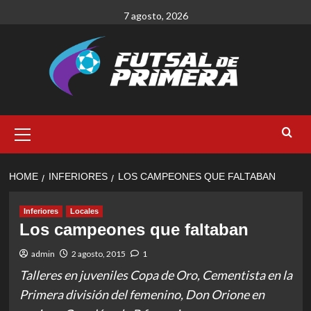
Skip
7 agosto, 2026
to
content
Primary
Menu
HOME
INFERIORES
LOS CAMPEONES QUE FALTABAN
Inferiores
Locales
Los campeones que faltaban
admin
2 agosto, 2015
1
Talleres en juveniles Copa de Oro, Cementista en la
Primera división del femenino, Don Orione en