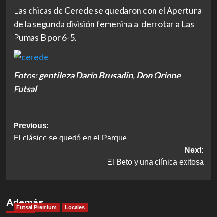
Las chicas de Cerede se quedaron con el Apertura
de la segunda división femenina al derrotar a Las
Pumas B por 6-5.
Fotos: gentileza Darío Brusadin, Don Orione
Futsal
Post
Previous:
El clásico se quedó en el Parque
navigation
Next:
El Beto y una clínica exitosa
Además
Futsal Premium
Locales