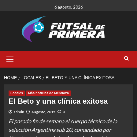
Skip
6 agosto, 2026
to
content
Primary
Menu
HOME
LOCALES
EL BETO Y UNA CLÍNICA EXITOSA
Locales
Más noticias de Mendoza
El Beto y una clínica exitosa
admin
4 agosto, 2015
0
El pasado fin de semana el cuerpo técnico de la
selección Argentina sub 20, comandado por