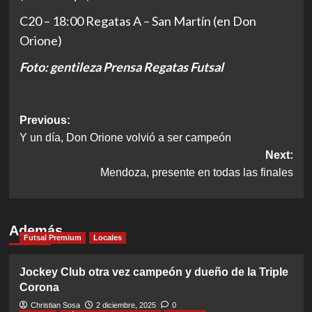
C20 – 18:00 Regatas A – San Martín (en Don
Orione)
Foto: gentileza Prensa Regatas Futsal
Post
Previous:
Y un día, Don Orione volvió a ser campeón
navigation
Next:
Mendoza, presente en todas las finales
Además
Futsal Premium
Locales
Jockey Club otra vez campeón y dueño de la Triple
Corona
Christian Sosa
2 diciembre, 2025
0