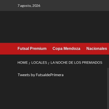
Skip
7 agosto, 2026
to
content
Futsal Premium
Copa Mendoza
Nacionales
HOME
LOCALES
LA NOCHE DE LOS PREMIADOS
Tweets by FutsaldePrimera