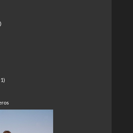
)
 1)
eros