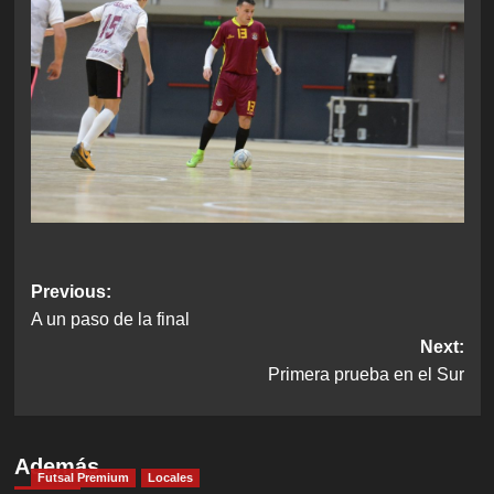
Post
Previous:
A un paso de la final
navigation
Next:
Primera prueba en el Sur
Además
Futsal Premium
Locales