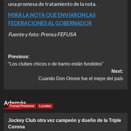
una promesa de tratamiento de la nota.
MIRÁ LA NOTA QUE ENVIARON LAS
FEDERACIONES AL GOBERNADOR
Fuente y foto: Prensa FEFUSA
Post
Previous:
“Los clubes chicos o de barrio están fundidos”
navigation
Next:
Cuando Don Orione fue el mejor del país
Además
Futsal Premium
Locales
Jockey Club otra vez campeón y dueño de la Triple
Corona