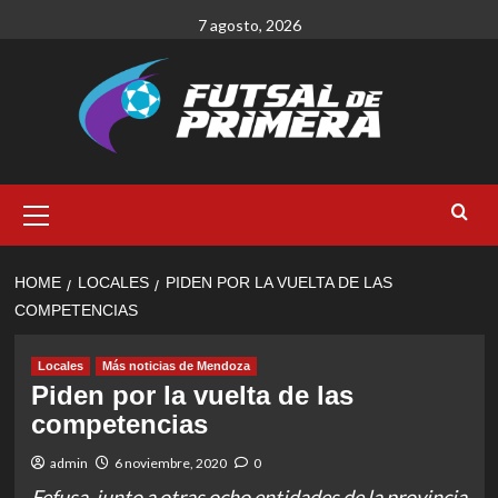
Skip
7 agosto, 2026
to
content
Primary
Menu
HOME
LOCALES
PIDEN POR LA VUELTA DE LAS
COMPETENCIAS
Locales
Más noticias de Mendoza
Piden por la vuelta de las
competencias
admin
6 noviembre, 2020
0
Fefusa, junto a otras ocho entidades de la provincia