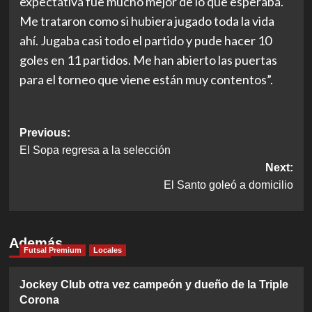
expectativa fue mucho mejor de lo que esperaba.
Me trataron como si hubiera jugado toda la vida
ahí. Jugaba casi todo el partido y pude hacer 10
goles en 11 partidos. Me han abierto las puertas
para el torneo que viene están muy contentos”.
Post
Previous:
El Sopa regresa a la selección
navigation
Next:
El Santo goleó a domicilio
Además
Futsal Premium
Locales
Jockey Club otra vez campeón y dueño de la Triple
Corona