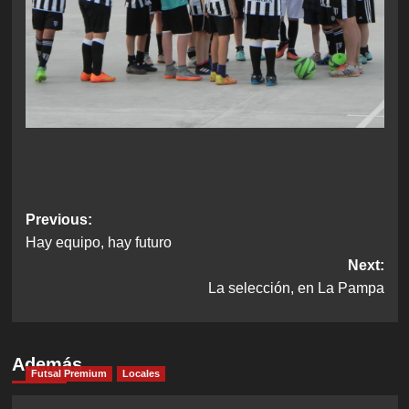
Post
Previous:
Hay equipo, hay futuro
navigation
Next:
La selección, en La Pampa
Además
Futsal Premium
Locales