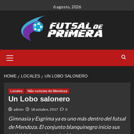
Skip
6 agosto, 2026
to
content
Primary
Menu
HOME
LOCALES
UN LOBO SALONERO
Locales
Más noticias de Mendoza
Un Lobo salonero
admin
18 octubre, 2017
0
Gimnasia y Esgrima ya es uno más dentro del futsal
de Mendoza. El conjunto blanquinegro inicio sus