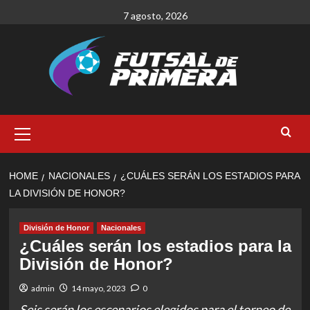
Skip
7 agosto, 2026
to
content
Primary
Menu
HOME
NACIONALES
¿CUÁLES SERÁN LOS ESTADIOS PARA
LA DIVISIÓN DE HONOR?
División de Honor
Nacionales
¿Cuáles serán los estadios para la
División de Honor?
admin
14 mayo, 2023
0
Seis serán los escenarios elegidos para el torneo de