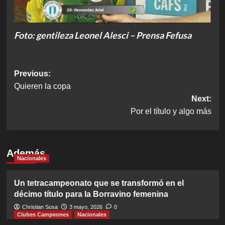
Foto: gentileza Leonel Alesci – Prensa Fefusa
Post
Previous:
Quieren la copa
navigation
Next:
Por el título y algo más
Además
Nacionales
Un tetracampeonato que se transformó en el
décimo título para la Borravino femenina
Christian Sosa
3 mayo, 2026
0
Clubes Campeones
Nacionales