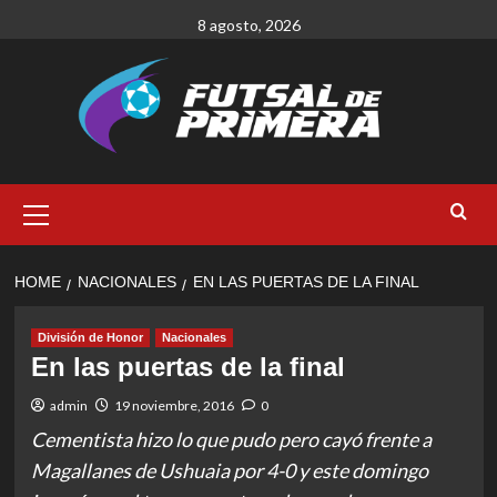
Skip
8 agosto, 2026
to
content
Primary
Menu
HOME
NACIONALES
EN LAS PUERTAS DE LA FINAL
División de Honor
Nacionales
En las puertas de la final
admin
19 noviembre, 2016
0
Cementista hizo lo que pudo pero cayó frente a
Magallanes de Ushuaia por 4-0 y este domingo