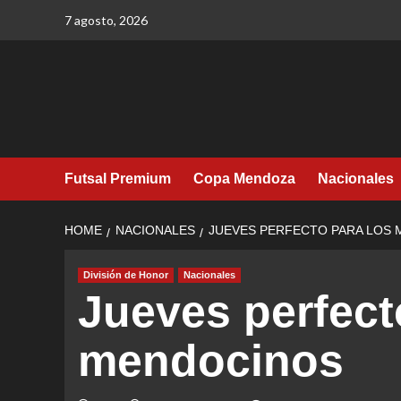
Skip
7 agosto, 2026
to
content
Futsal Premium
Copa Mendoza
Nacionales
HOME
NACIONALES
JUEVES PERFECTO PARA LOS
División de Honor
Nacionales
Jueves perfect
mendocinos