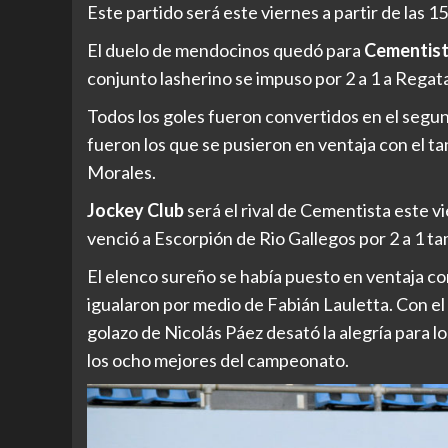
Este partido será este viernes a partir de las 15
El duelo de mendocinos quedó para
Cementist
conjunto lasherino se impuso por 2 a 1 a Regatas
Todos los goles fueron convertidos en el segun
fueron los que se pusieron en ventaja con el 
Morales.
Jockey Club
será el rival de Cementista este vi
venció a Escorpión de Rio Gallegos por 2 a 1 
El elenco sureño se había puesto en ventaja con
igualaron por medio de Fabián Lauletta. Con el 1
golazo de Nicolás Páez desató la alegría para 
los ocho mejores del campeonato.