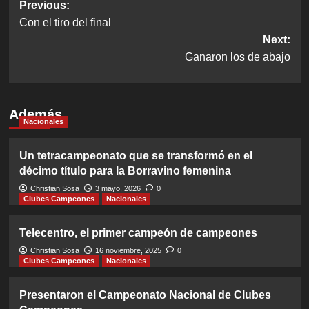
Post
Previous:
Con el tiro del final
navigation
Next:
Ganaron los de abajo
Además
Nacionales
Un tetracampeonato que se transformó en el
décimo título para la Borravino femenina
Christian Sosa
3 mayo, 2026
0
Clubes Campeones
Nacionales
Telecentro, el primer campeón de campeones
Christian Sosa
16 noviembre, 2025
0
Clubes Campeones
Nacionales
Presentaron el Campeonato Nacional de Clubes