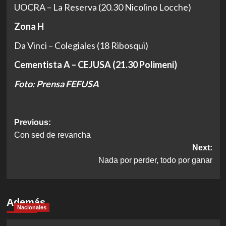
UOCRA – La Reserva (20.30 Nicolino Locche)
Zona H
Da Vinci – Colegiales (18 Ribosqui)
Cementista A – CEJUSA (21.30 Polimeni)
Foto: Prensa FEFUSA
Post
Previous:
Con sed de revancha
navigation
Next:
Nada por perder, todo por ganar
Además
Nacionales