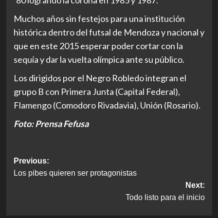
’80 logrando la corona en 1985 y 1987.
Muchos años sin festejos para una institución
histórica dentro del futsal de Mendoza y nacional y
que en este 2015 esperar poder cortar con la
sequía y dar la vuelta olímpica ante su público.
Los dirigidos por el Negro Robledo integran el
grupo B con Primera Junta (Capital Federal),
Flamengo (Comodoro Rivadavia), Unión (Rosario).
Foto: Prensa Fefusa
Post
Previous:
Los pibes quieren ser protagonistas
navigation
Next:
Todo listo para el inicio