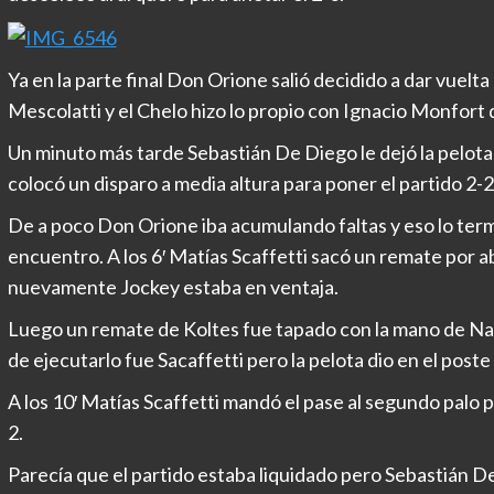
Ya en la parte final Don Orione salió decidido a dar vuelt
Mescolatti y el Chelo hizo lo propio con Ignacio Monfort q
Un minuto más tarde Sebastián De Diego le dejó la pelota
colocó un disparo a media altura para poner el partido 2-2
De a poco Don Orione iba acumulando faltas y eso lo term
encuentro. A los 6′ Matías Scaffetti sacó un remate por a
nuevamente Jockey estaba en ventaja.
Luego un remate de Koltes fue tapado con la mano de Na
de ejecutarlo fue Sacaffetti pero la pelota dio en el poste 
A los 10′ Matías Scaffetti mandó el pase al segundo palo 
2.
Parecía que el partido estaba liquidado pero Sebastián D