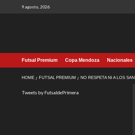
Skip
9 agosto, 2026
to
content
Futsal Premium
Copa Mendoza
Nacionales
HOME
FUTSAL PREMIUM
NO RESPETA NI A LOS SA
Tweets by FutsaldePrimera