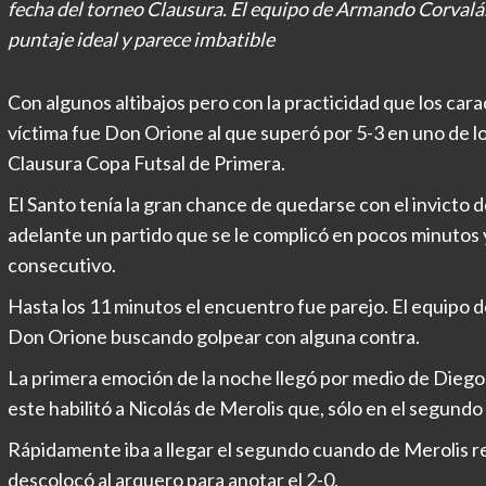
fecha del torneo Clausura. El equipo de Armando Corvalán, 
puntaje ideal y parece imbatible
Con algunos altibajos pero con la practicidad que los carac
víctima fue Don Orione al que superó por 5-3 en uno de l
Clausura Copa Futsal de Primera.
El Santo tenía la gran chance de quedarse con el invicto d
adelante un partido que se le complicó en pocos minutos 
consecutivo.
Hasta los 11 minutos el encuentro fue parejo. El equipo
Don Orione buscando golpear con alguna contra.
La primera emoción de la noche llegó por medio de Diego 
este habilitó a Nicolás de Merolis que, sólo en el segundo
Rápidamente iba a llegar el segundo cuando de Merolis re
descolocó al arquero para anotar el 2-0.