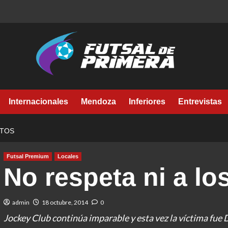
Internacionales
Mendoza
Inferiores
Entrevistas
NTOS
Futsal Premium
Locales
No respeta ni a lo
admin
18 octubre, 2014
0
Jockey Club continúa imparable y esta vez la víctima fue 