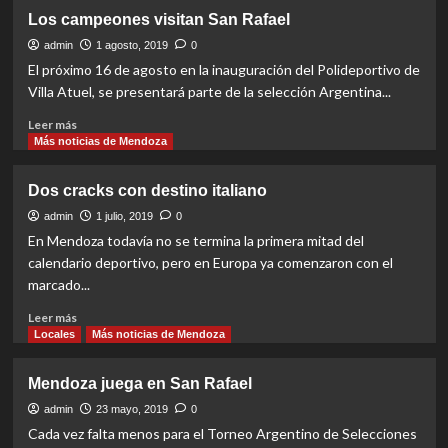
Lo
Los campeones visitan San Rafael
que
se
admin
1 agosto, 2019
0
viene
El próximo 16 de agosto en la inauguración del Polideportivo de
Villa Atuel, se presentará parte de la selección Argentina...
Read
Leer más
more
Más noticias de Mendoza
about
Los
Dos cracks con destino italiano
campeones
visitan
admin
1 julio, 2019
0
San
En Mendoza todavía no se termina la primera mitad del
Rafael
calendario deportivo, pero en Europa ya comenzaron con el
marcado...
Read
Leer más
more
Locales
Más noticias de Mendoza
about
Dos
Mendoza juega en San Rafael
cracks
con
admin
23 mayo, 2019
0
destino
Cada vez falta menos para el Torneo Argentino de Selecciones
italiano