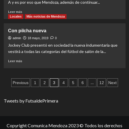
A y es por eso que Mendoza, además de continuar...
Read
Leer más
more
Locales
Más noticias de Mendoza
about
Mendoza
Con pilcha nueva
juega
en
admin
18 mayo, 2019
0
San
Jockey Club presentó en sociedad la nueva indumentaria que
Rafael
vestirá a todas las categorías del fútbol de salón de la...
Read
Leer más
more
about
Con
Paginación
pilcha
3
…
Previous
1
2
4
5
6
12
Next
nueva
de
entradas
Tweets by FutsaldePrimera
Copyright Comunica Mendoza 2023 © Todos los derechos