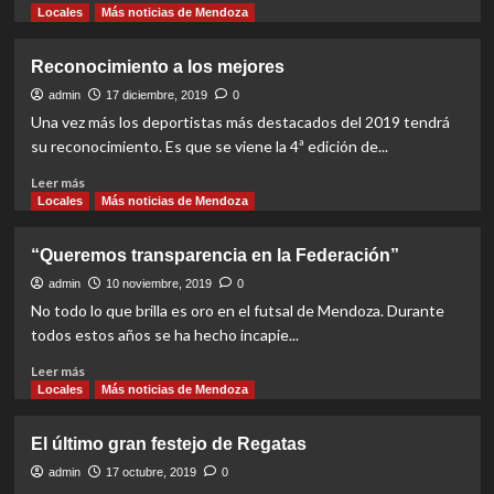
more
Locales
Más noticias de Mendoza
about
Los
Reconocimiento a los mejores
premiados
del
admin
17 diciembre, 2019
0
2019
Una vez más los deportistas más destacados del 2019 tendrá
su reconocimiento. Es que se viene la 4ª edición de...
Read
Leer más
more
Locales
Más noticias de Mendoza
about
Reconocimiento
“Queremos transparencia en la Federación”
a
los
admin
10 noviembre, 2019
0
mejores
No todo lo que brilla es oro en el futsal de Mendoza. Durante
todos estos años se ha hecho incapie...
Read
Leer más
more
Locales
Más noticias de Mendoza
about
“Queremos
El último gran festejo de Regatas
transparencia
en
admin
17 octubre, 2019
0
la