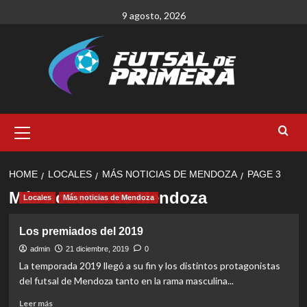
Skip
9 agosto, 2026
to
content
Primary
Menu
HOME
LOCALES
MÁS NOTICIAS DE MENDOZA
PAGE 3
Más noticias de Mendoza
Locales
Más noticias de Mendoza
Los premiados del 2019
admin
21 diciembre, 2019
0
La temporada 2019 llegó a su fin y los distintos protagonistas
del futsal de Mendoza tanto en la rama masculina...
Read
Leer más