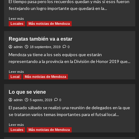
El tiempo pasa pero los recuerdos quedan y más si esos fueron
Federación”
festejando un logro importante que quedará en la...
Read
Leer más
more
Locales
Más noticias de Mendoza
about
El
Regatas también va a estar
último
gran
admin
18 septiembre, 2019
0
festejo
Mendoza ya tiene a los seis equipos que estarán
de
representando a la provincia en la División de Honor 2019 que...
Regatas
Read
Leer más
more
Local
Más noticias de Mendoza
about
Regatas
Lo que se viene
también
va
admin
5 agosto, 2019
0
a
El pasado sábado se realizó una reunión de delegados en la que
estar
se trataron varios temas importantes para el futsal local...
Read
Leer más
more
Locales
Más noticias de Mendoza
about