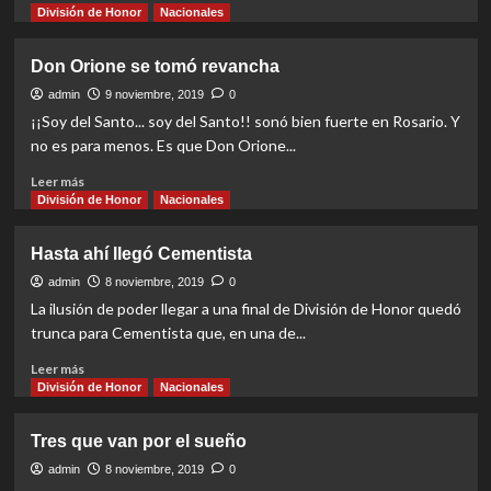
more
División de Honor
Nacionales
about
Cerca
Don Orione se tomó revancha
de
la
admin
9 noviembre, 2019
0
consagración
¡¡Soy del Santo... soy del Santo!! sonó bien fuerte en Rosario. Y
no es para menos. Es que Don Orione...
Read
Leer más
more
División de Honor
Nacionales
about
Don
Hasta ahí llegó Cementista
Orione
se
admin
8 noviembre, 2019
0
tomó
La ilusión de poder llegar a una final de División de Honor quedó
revancha
trunca para Cementista que, en una de...
Read
Leer más
more
División de Honor
Nacionales
about
Hasta
Tres que van por el sueño
ahí
llegó
admin
8 noviembre, 2019
0
Cementista