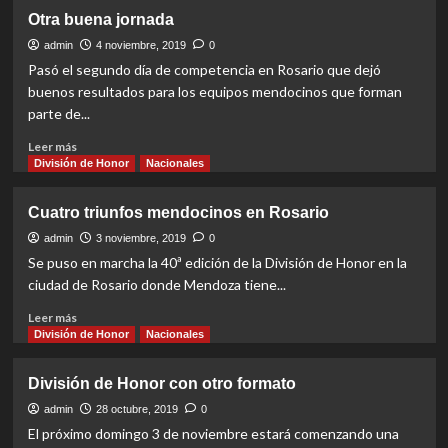
Cuatro
Otra buena jornada
siguen,
dos
admin
4 noviembre, 2019
0
eliminados
Pasó el segundo día de competencia en Rosario que dejó
buenos resultados para los equipos mendocinos que forman
parte de...
Read
Leer más
more
División de Honor
Nacionales
about
Otra
Cuatro triunfos mendocinos en Rosario
buena
jornada
admin
3 noviembre, 2019
0
Se puso en marcha la 40ª edición de la División de Honor en la
ciudad de Rosario donde Mendoza tiene...
Read
Leer más
more
División de Honor
Nacionales
about
Cuatro
División de Honor con otro formato
triunfos
mendocinos
admin
28 octubre, 2019
0
en
El próximo domingo 3 de noviembre estará comenzando una
Rosario