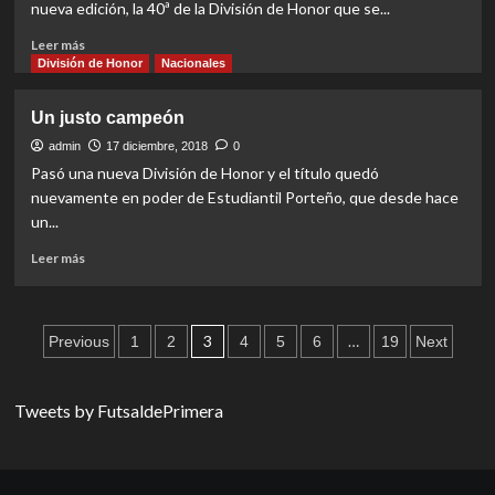
nueva edición, la 40ª de la División de Honor que se...
Read
Leer más
more
División de Honor
Nacionales
about
División
Un justo campeón
de
Honor
admin
17 diciembre, 2018
0
con
Pasó una nueva División de Honor y el título quedó
otro
nuevamente en poder de Estudiantil Porteño, que desde hace
formato
un...
Read
Leer más
more
about
Un
Paginación
justo
3
…
Previous
1
2
4
5
6
19
Next
campeón
de
entradas
Tweets by FutsaldePrimera