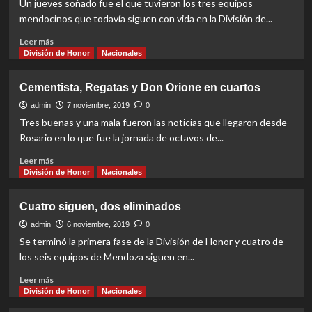
Un jueves soñado fue el que tuvieron los tres equipos
mendocinos que todavía siguen con vida en la División de...
Read
Leer más
more
División de Honor
Nacionales
about
Tres
Cementista, Regatas y Don Orione en cuartos
que
van
admin
7 noviembre, 2019
0
por
Tres buenas y una mala fueron las noticias que llegaron desde
el
Rosario en lo que fue la jornada de octavos de...
sueño
Read
Leer más
more
División de Honor
Nacionales
about
Cementista,
Cuatro siguen, dos eliminados
Regatas
y
admin
6 noviembre, 2019
0
Don
Se terminó la primera fase de la División de Honor y cuatro de
Orione
los seis equipos de Mendoza siguen en...
en
cuartos
Read
Leer más
more
División de Honor
Nacionales
about