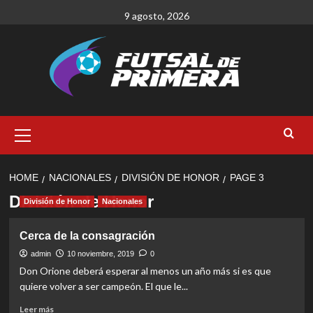
Skip
9 agosto, 2026
to
content
Primary
Menu
HOME
NACIONALES
DIVISIÓN DE HONOR
PAGE 3
División de Honor
División de Honor
Nacionales
Cerca de la consagración
admin
10 noviembre, 2019
0
Don Orione deberá esperar al menos un año más si es que
quiere volver a ser campeón. El que le...
Read
Leer más