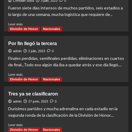
de
Christian Sosa
3 julio, 2023
0
la
Fueron siete días intensos de muchos partidos, seis estadios a
División
lo largo de una semana, mucha logística que requiere de...
de
Honor
Read
Leer más
Femenina
more
División de Honor
Nacionales
about
Lo
Por fin llegó la tercera
bueno
y
admin
2 julio, 2023
0
lo
Finales perdidas, semifinales perdidas, eliminaciones en cuartos
malo
de final...Todo eso algún día iba a quedar atrás y ese día llegó....
que
dejó
Read
Leer más
la
more
División de Honor
Nacionales
División
about
de
Por
Tres ya se clasificaron
Honor
fin
llegó
admin
27 junio, 2023
0
la
Durísimos partidos y mucha adrenalina en cada estadio en la
tercera
segunda ronda de la clasificación de la División de Honor....
Read
Leer más
more
División de Honor
Nacionales