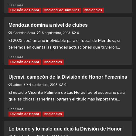
Read
Leer más
more
División de Honor
Nacional de Juveniles
Nacionales
about
Se
Mendoza domina a nivel de clubes
busca
el
Christian Sosa
5 septiembre, 2023
0
sexto
El 2023 será un año inolvidable para el futsal de Mendoza, si
cupo
tenemos en cuenta las grandes actuaciones que tuvieron...
para
la
Read
Leer más
DDH
more
División de Honor
Nacionales
2024
about
Mendoza
Ujemvi, campeón de la División de Honor Femenina
domina
a
admin
4 septiembre, 2023
0
nivel
El Estadio Vicente Polimeni de Las Heras fue el escenario para
de
que las chicas lasherinas lograran el título más importante...
clubes
Read
Leer más
more
División de Honor
Nacionales
about
Ujemvi,
Lo bueno y lo malo que dejó la División de Honor
campeón