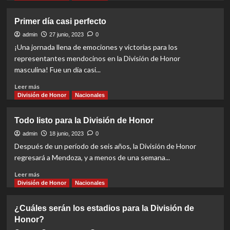
about
Tres
Primer día casi perfecto
ya
se
admin
27 junio, 2023
0
clasificaron
¡Una jornada llena de emociones y victorias para los
representantes mendocinos en la División de Honor
masculina! Fue un día casi...
Read
Leer más
more
División de Honor
Nacionales
about
Primer
Todo listo para la División de Honor
día
casi
admin
18 junio, 2023
0
perfecto
Después de un período de seis años, la División de Honor
regresará a Mendoza, y a menos de una semana...
Read
Leer más
more
División de Honor
Nacionales
about
Todo
¿Cuáles serán los estadios para la División de
listo
Honor?
para