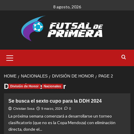
Skip
8 agosto, 2026
to
content
Primary
Menu
HOME
NACIONALES
DIVISIÓN DE HONOR
PAGE 2
División de Honor
División de Honor
Nacionales
Se busca el sexto cupo para la DDH 2024
Christian Sosa
9 marzo, 2024
0
La próxima semana comenzará a desarrollarse un torneo
clasificatorio (que no es la Copa Mendoza) con eliminación
directa, donde el...