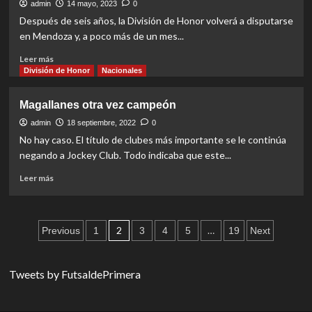
la
admin
14 mayo, 2023
0
División
Después de seis años, la División de Honor volverá a disputarse
de
en Mendoza y, a poco más de un mes...
Honor
Read
Leer más
more
División de Honor
Nacionales
about
¿Cuáles
Magallanes otra vez campeón
serán
los
admin
18 septiembre, 2022
0
estadios
No hay caso. El título de clubes más importante se le continúa
para
negando a Jockey Club. Todo indicaba que este...
la
División
Read
Leer más
de
more
Honor?
about
Magallanes
Paginación
otra
2
…
Previous
1
3
4
5
19
Next
vez
de
campeón
entradas
Tweets by FutsaldePrimera