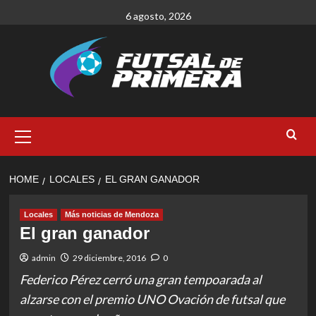
Skip
6 agosto, 2026
to
content
Primary
Menu
HOME
LOCALES
EL GRAN GANADOR
Locales
Más noticias de Mendoza
El gran ganador
admin
29 diciembre, 2016
0
Federico Pérez cerró una gran tempoarada al
alzarse con el premio UNO Ovación de futsal que