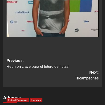
Post
Previous:
Reunión clave para el futuro del futsal
navigation
Next:
Tricampeones
Además
Futsal Premium
Locales