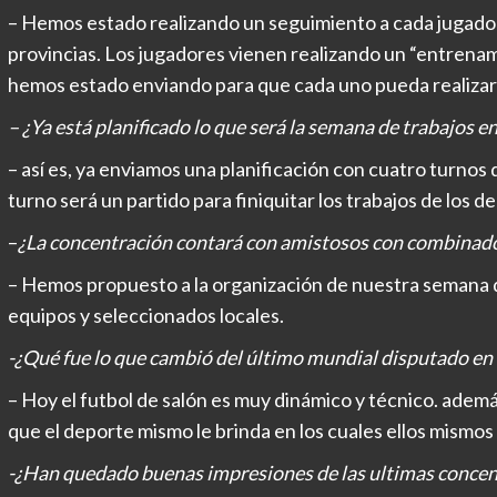
– Hemos estado realizando un seguimiento a cada jugador
provincias. Los jugadores vienen realizando un “entrenami
hemos estado enviando para que cada uno pueda realizar 
– ¿Ya está planificado lo que será la semana de trabajos en
– así es, ya enviamos una planificación con cuatro turnos
turno será un partido para finiquitar los trabajos de los 
–
¿La concentración contará con amistosos con combinado
– Hemos propuesto a la organización de nuestra semana d
equipos y seleccionados locales.
-¿Qué fue lo que cambió del último mundial disputado e
– Hoy el futbol de salón es muy dinámico y técnico. ade
que el deporte mismo le brinda en los cuales ellos mismo
-¿Han quedado buenas impresiones de las ultimas concen