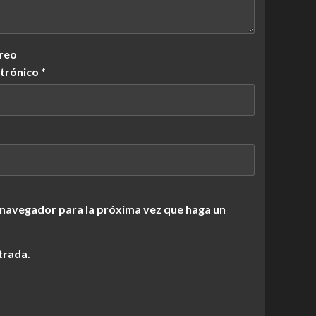
reo
ctrónico
*
 navegador para la próxima vez que haga un
trada.