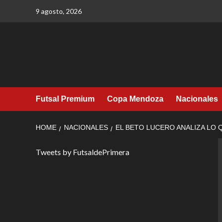
Skip
9 agosto, 2026
to
content
Futsal Premium
Copa Mendoza
Nacionales
HOME
NACIONALES
EL BETO LUCERO ANALIZA LO 
Tweets by FutsaldePrimera