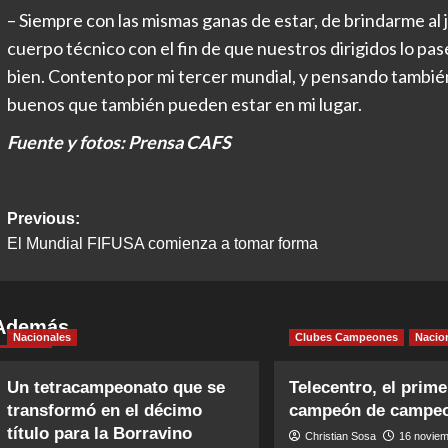
– Siempre con las mismas ganas de estar, de brindarme al 
cuerpo técnico con el fin de que nuestros dirigidos lo pas
bien. Contento por mi tercer mundial, y pensando tambié
buenos que también pueden estar en mi lugar.
Fuente y fotos: Prensa CAFS
Post
Previous:
El Mundial FIFUSA comienza a tomar forma
navigation
Además
Nacionales
Clubes Campeones
Nacio
Un tetracampeonato que se
Telecentro, el prime
transformó en el décimo
campeón de campe
título para la Borravino
Christian Sosa
16 noviem