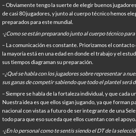
– Obviamente tengo la suerte de elegir buenos jugadores
de casi 80 jugadores, y junto al cuerpo técnico hemos el
preparados para este mundial.
-¿Como se están preparando junto al cuerpo técnico para 
– La comunicación es constante. Priorizamos el contacto c
la mayoría está en una edad en donde el trabajo y el est
sus tiempos diagraman su preparación.
–
¿Qué se habla con los jugadores sobre representar a nu
sus ganas de competir sabiendo que todo el plantel será 
– Siempre se habla de la fortaleza individual, y que cada 
Nuestra idea es que ellos sigan jugando, ya que forman p
nacional con vistas a futuro de ser integrante de una Sel
todo para que eso suceda que ellos cuentan con el apoyo
-¿En lo personal como te sentís siendo el DT de la selecci