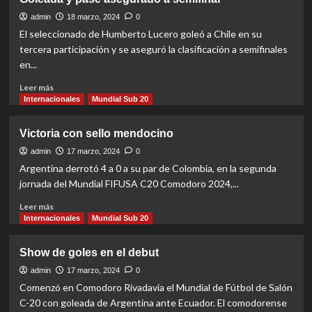
ganó
y
admin
18 marzo, 2024
0
espera
El seleccionado de Humberto Lucero goleó a Chile en su
rival
tercera participación y se aseguró la clasificación a semifinales
en
en...
la
semifinal
Read
Leer más
more
Internacionales
Mundial Sub 20
about
Goleada
Victoria con sello mendocino
y
pase
admin
17 marzo, 2024
0
asegurado
Argentina derrotó 4 a 0 a su par de Colombia, en la segunda
a
jornada del Mundial FIFUSA C20 Comodoro 2024,...
semifinal
Read
Leer más
more
Internacionales
Mundial Sub 20
about
Victoria
Show de goles en el debut
con
sello
admin
17 marzo, 2024
0
mendocino
Comenzó en Comodoro Rivadavia el Mundial de Fútbol de Salón
C-20 con goleada de Argentina ante Ecuador. El comodorense