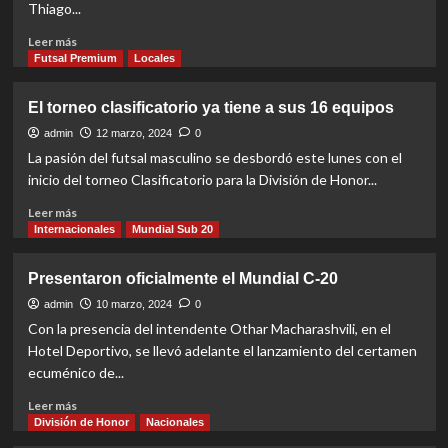
Thiago...
Read
Leer más
more
Futsal Premium
Locales
about
Show
El torneo clasificatorio ya tiene a sus 16 equipos
de
goles
admin
12 marzo, 2024
0
en
La pasión del futsal masculino se desbordó este lunes con el
el
inicio del torneo Clasificatorio para la División de Honor...
debut
Read
Leer más
more
Internacionales
Mundial Sub 20
about
El
Presentaron oficialmente el Mundial C-20
torneo
clasificatorio
admin
10 marzo, 2024
0
ya
Con la presencia del intendente Othar Macharashvili, en el
tiene
Hotel Deportivo, se llevó adelante el lanzamiento del certamen
a
ecuménico de...
sus
16
Read
Leer más
equipos
more
División de Honor
Nacionales
about