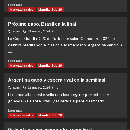
Read
Leer más
more
Internacionales
Mundial Sub 20
about
El
Próximo paso, Brasil en la final
título
quedó
admin
21 marzo, 2024
0
en
La Copa Mundial C20 de fútbol de salón Comodoro 2024 se
casa
definirá reeditando el clásico sudamericano. Argentina venció 3
a...
Read
Leer más
more
Internacionales
Mundial Sub 20
about
Próximo
Argentina ganó y espera rival en la semifinal
paso,
Brasil
admin
19 marzo, 2024
0
en
El elenco albiceleste selló una fase regular perfecta, con
la
goleada 6 a 1 ante Brasil y esperará al peor clasificado...
final
Read
Leer más
more
Internacionales
Mundial Sub 20
about
Argentina
Goleada y pase asegurado a semifinal