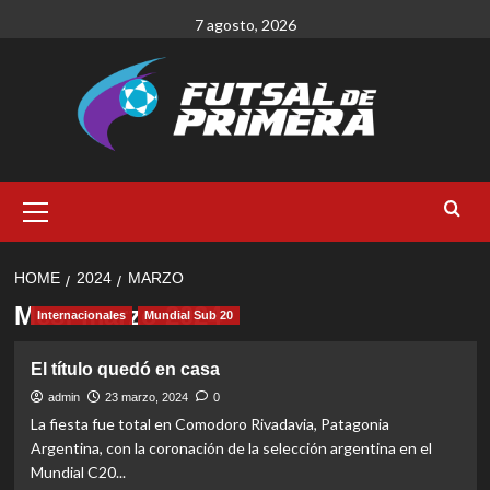
Skip
7 agosto, 2026
to
content
Primary
Menu
HOME
2024
MARZO
Mes:
marzo 2024
Internacionales
Mundial Sub 20
El título quedó en casa
admin
23 marzo, 2024
0
La fiesta fue total en Comodoro Rivadavia, Patagonia
Argentina, con la coronación de la selección argentina en el
Mundial C20...