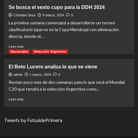
Presentaron
Se busca el sexto cupo para la DDH 2024
oficialmente
el
Christian Sosa
9 marzo, 2024
0
Mundial
La próxima semana comenzará a desarrollarse un torneo
C-
clasificatorio (que no es la Copa Mendoza) con eliminación
20
directa, donde el...
Read
Leer más
more
Nacionales
Selección Argentina
about
Se
El Beto Lucero analiza lo que se viene
busca
el
admin
1 marzo, 2024
0
sexto
Restan poco más de dos semanas para lo que será el Mundial
cupo
C20 que tendrá a la selección Argentina como...
para
la
Read
Leer más
DDH
more
2024
about
El
Tweets by FutsaldePrimera
Beto
Lucero
analiza