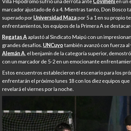
Villa Hipódromo sufrió una derrota ante
Covimeni
en un 
marcador ajustado de 6 a 4. Mientras tanto, Don Bosco ta
superado por
Universidad Maza
por 5 a 1 en su propio 
enfrentamientos, los equipos de la Primera A se destaca
Regatas A
aplastó al Sindicato Maipú con un impresionant
grandes desafíos.
UNCuyo
también avanzó con fuerza al 
Alemán A
, el benjamín de la categoría superior, demostr
con un marcador de 5-2 en un emocionante enfrentamien
Estos encuentros establecieron el escenario para los pr
enfrentarán el próximo lunes 18 con los diez equipos que
revelará el viernes por la noche.