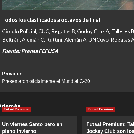
Todos los clasificados a octavos de final
Círculo Policial, CUC, Regatas B, Godoy Cruz A, Talleres B
Beltrán, Alemán C, Ruttini, Alemán A, UNCuyo, Regatas A
Fuente: Prensa FEFUSA
Post
Previous:
Presentaron oficialmente el Mundial C-20
navigation
Además
Futsal Premium
Futsal Premium
Un viernes Santo pero en
Futsal Premium: Tal
pleno invierno
Jockey Club son lo