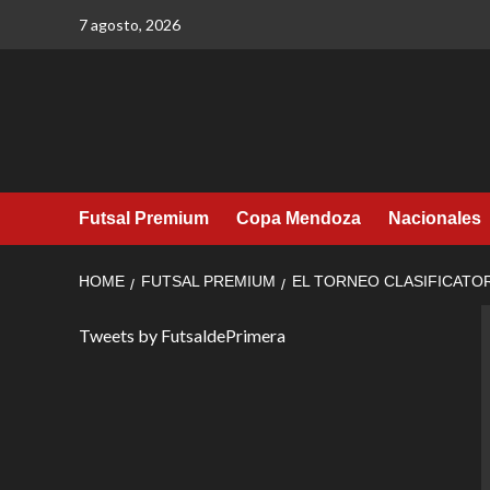
Skip
7 agosto, 2026
to
content
Futsal Premium
Copa Mendoza
Nacionales
HOME
FUTSAL PREMIUM
EL TORNEO CLASIFICATOR
Tweets by FutsaldePrimera