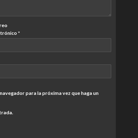
reo
ctrónico
*
 navegador para la próxima vez que haga un
trada.