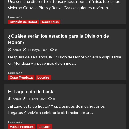
Una semana diferente, intensa y hasta, por ahí única, fue la que
vivieron Gonzalo Pires y Renzo Grasso quienes tuvieron...
Read
Leer más
more
División de Honor
Nacionales
about
“Una
¿Cuáles serán los estadios para la División de
experiencia
Honor?
increíble”
admin
14 mayo, 2023
0
Después de seis años, la División de Honor volverá a disputarse
en Mendoza y, a poco más de un mes...
Read
Leer más
more
Copa Mendoza
Locales
about
¿Cuáles
El Lago está de fiesta
serán
los
admin
30 abril, 2023
0
estadios
¿El Lago está de fiesta? Y si. Después de muchos años,
para
Regatas A volvió a celebrar la obtención de un...
la
División
Read
Leer más
de
more
Futsal Premium
Locales