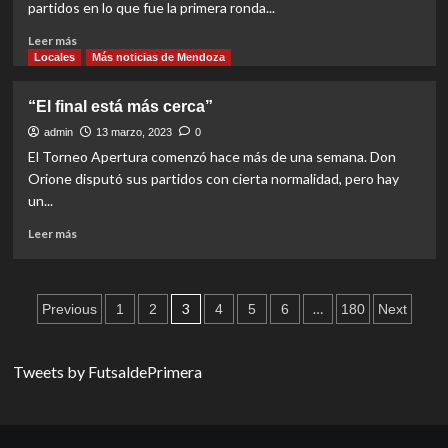
partidos en lo que fue la primera ronda...
Mendoza
Read
Leer más
more
Locales
Más noticias de Mendoza
about
Así
“El final está más cerca”
continúa
la
admin
13 marzo, 2023
0
Copa
El Torneo Apertura comenzó hace más de una semana. Don
Mendoza
Orione disputó sus partidos con cierta normalidad, pero hay
un...
Read
Leer más
more
about
“El
Paginación
final
3
…
Previous
1
2
4
5
6
180
Next
está
de
más
cerca”
entradas
Tweets by FutsaldePrimera