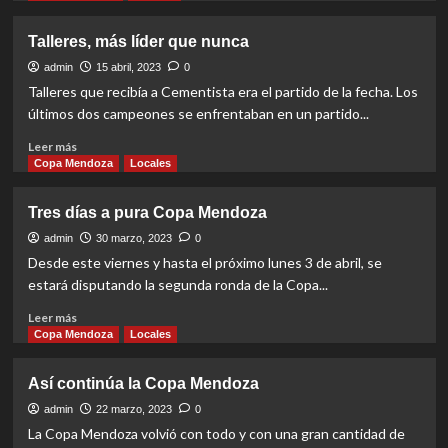
Honor?
about
El
Talleres, más líder que nunca
Lago
está
admin
15 abril, 2023
0
de
Talleres que recibía a Cementista era el partido de la fecha. Los
fiesta
últimos dos campeones se enfrentaban en un partido...
Read
Leer más
more
Copa Mendoza
Locales
about
Talleres,
Tres días a pura Copa Mendoza
más
líder
admin
30 marzo, 2023
0
que
Desde este viernes y hasta el próximo lunes 3 de abril, se
nunca
estará disputando la segunda ronda de la Copa...
Read
Leer más
more
Copa Mendoza
Locales
about
Tres
Así continúa la Copa Mendoza
días
a
admin
22 marzo, 2023
0
pura
La Copa Mendoza volvió con todo y con una gran cantidad de
Copa