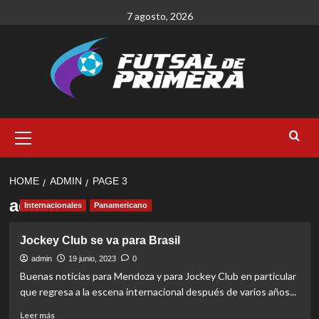
Skip
7 agosto, 2026
to
content
Primary
Menu
HOME
ADMIN
PAGE 3
admin
Internacionales
Panamericano
Jockey Club se va para Brasil
admin
19 junio, 2023
0
Buenas noticias para Mendoza y para Jockey Club en particular
que regresa a la escena internacional después de varios años...
Read
Leer más