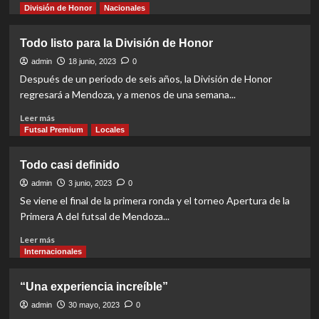
more
División de Honor
Nacionales
about
Jockey
Todo listo para la División de Honor
Club
se
admin
18 junio, 2023
0
va
Después de un período de seis años, la División de Honor
para
regresará a Mendoza, y a menos de una semana...
Brasil
Read
Leer más
more
Futsal Premium
Locales
about
Todo
Todo casi definido
listo
para
admin
3 junio, 2023
0
la
Se viene el final de la primera ronda y el torneo Apertura de la
División
Primera A del futsal de Mendoza...
de
Honor
Read
Leer más
more
Internacionales
about
Todo
“Una experiencia increíble”
casi
definido
admin
30 mayo, 2023
0