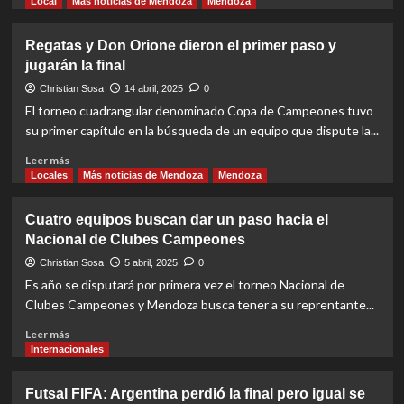
more
Local
Más noticias de Mendoza
Mendoza
octavos
about
de
Futsal
Regatas y Don Orione dieron el primer paso y
final
Premium:
jugarán la final
Así
está
Christian Sosa
14 abril, 2025
0
el
El torneo cuadrangular denominado Copa de Campeones tuvo
panorama
su primer capítulo en la búsqueda de un equipo que dispute la...
con
siete
Read
Leer más
fechas
more
Locales
Más noticias de Mendoza
Mendoza
disputadas
about
Regatas
Cuatro equipos buscan dar un paso hacia el
y
Nacional de Clubes Campeones
Don
Orione
Christian Sosa
5 abril, 2025
0
dieron
Es año se disputará por primera vez el torneo Nacional de
el
Clubes Campeones y Mendoza busca tener a su reprentante...
primer
paso
Read
Leer más
y
more
Internacionales
jugarán
about
la
Cuatro
Futsal FIFA: Argentina perdió la final pero igual se
final
equipos