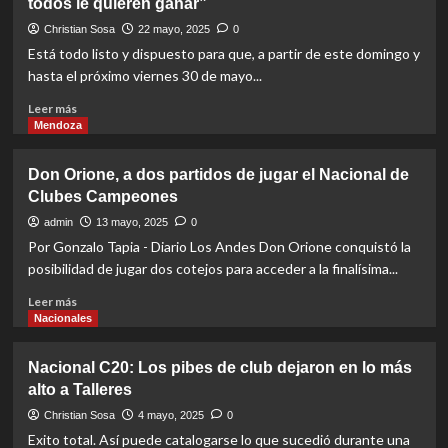
Futsal Premium
Locales
Primera B
todos le quieren ganar”
Clásico que fue para Jockey A
Christian Sosa
22 mayo, 2025
0
4
Está todo listo y dispuesto para que, a partir de este domingo y
hasta el próximo viernes 30 de mayo...
Read
Leer más
Futsal Premium
Locales
Primera B
more
Mendoza
El regreso más esperado
about
5
Martín
Don Orione, a dos partidos de jugar el Nacional de
Páez:
Clubes Campeones
“Llegamos
como
admin
13 mayo, 2025
0
el
Por Gonzalo Tapia - Diario Los Andes Don Orione conquistó la
equipo
posibilidad de jugar dos cotejos para acceder a la finalísima...
al
que
Read
Leer más
todos
more
Nacionales
le
about
quieren
Don
Nacional C20: Los pibes de club dejaron en lo más
ganar”
Orione,
alto a Talleres
a
dos
Christian Sosa
4 mayo, 2025
0
partidos
Exito total. Así puede catalogarse lo que sucedió durante una