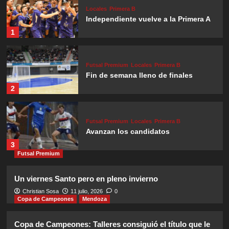
Locales
Primera B
Independiente vuelve a la Primera A
1
Futsal Premium
Locales
Primera B
Fin de semana lleno de finales
2
Futsal Premium
Locales
Primera B
Avanzan los candidatos
3
Futsal Premium
Futsal Premium
Locales
Primera B
Un viernes Santo pero en pleno invierno
Clásico que fue para Jockey A
Christian Sosa
11 julio, 2026
0
Copa de Campeones
Mendoza
4
Copa de Campeones: Talleres consiguió el título que le