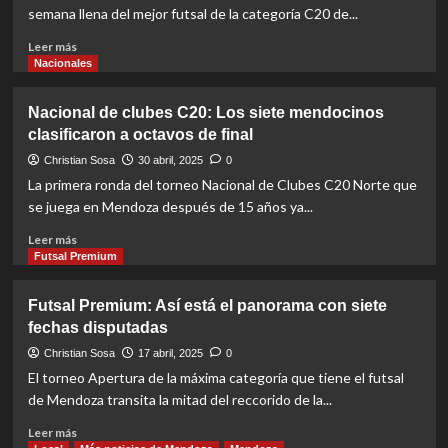
de
semana llena del mejor futsal de la categoría C20 de...
jugar
el
Read
Leer más
Nacional
more
Nacionales
de
about
Clubes
Nacional
Nacional de clubes C20: Los siete mendocinos
Campeones
C20:
clasificaron a octavos de final
Los
pibes
Christian Sosa
30 abril, 2025
0
de
La primera ronda del torneo Nacional de Clubes C20 Norte que
club
se juega en Mendoza después de 15 años ya...
dejaron
en
Read
Leer más
lo
more
Futsal Premium
más
about
alto
Nacional
Futsal Premium: Así está el panorama con siete
a
de
fechas disputadas
Talleres
clubes
C20:
Christian Sosa
17 abril, 2025
0
Los
El torneo Apertura de la máxima categoría que tiene el futsal
siete
de Mendoza transita la mitad del reccorido de la...
mendocinos
clasificaron
Read
Leer más
a