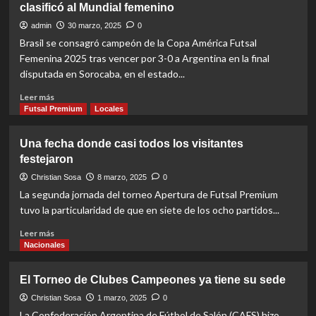
clasificó al Mundial femenino
buscan
dar
admin
30 marzo, 2025
0
un
Brasil se consagró campeón de la Copa América Futsal
paso
Femenina 2025 tras vencer por 3-0 a Argentina en la final
hacia
disputada en Sorocaba, en el estado...
el
Nacional
Read
Leer más
de
more
Futsal Premium
Locales
Clubes
about
Campeones
Futsal
Una fecha donde casi todos los visitantes
FIFA:
festejaron
Argentina
perdió
Christian Sosa
8 marzo, 2025
0
la
La segunda jornada del torneo Apertura de Futsal Premium
final
tuvo la particularidad de que en siete de los ocho partidos...
pero
igual
Read
Leer más
se
more
Nacionales
clasificó
about
al
Una
El Torneo de Clubes Campeones ya tiene su sede
Mundial
fecha
femenino
donde
Christian Sosa
1 marzo, 2025
0
casi
La Confederación Argentina de Fútbol de Salón (CAFS) hizo