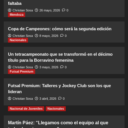
Futsal Premium
Locales
Primera B
faltaba
El regreso más esperado
Christian Sosa
26 mayo, 2026
0
Mendoza
5
Copa de Campeones: cómo será la segunda edición
Locales
Primera B
Christian Sosa
8 mayo, 2026
0
Independiente vuelve a la Primera A
Nacionales
1
Un tetracampeonato que se transformó en el décimo
título para la Borravino femenina
Futsal Premium
Locales
Primera B
Christian Sosa
3 mayo, 2026
0
Fin de semana lleno de finales
Futsal Premium
2
Futsal Premium: Talleres y Jockey Club son los que
lideran
Futsal Premium
Locales
Primera B
Christian Sosa
3 abril, 2026
0
Avanzan los candidatos
Nacional de Juveniles
Nacionales
3
Martín Páez: “Llegamos como el equipo al que