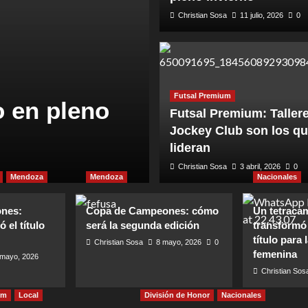
Christian Sosa
11 julio, 2026
0
Copa de Campeones
Mendoza
Futsal Premium
o en pleno
Copa de Cam
Futsal Premium: Taller
Jockey Club son los q
consiguió el 
lideran
Christian Sosa
Christian Sosa
26 mayo, 2026
3 abril, 2026
0
0
Mendoza
Mendoza
Nacionales
nes:
Copa de Campeones: cómo
Un tetraca
 el título
será la segunda edición
transformó
título para
Christian Sosa
8 mayo, 2026
0
femenina
 mayo, 2026
Christian Sos
um
Local
División de Honor
Nacionales