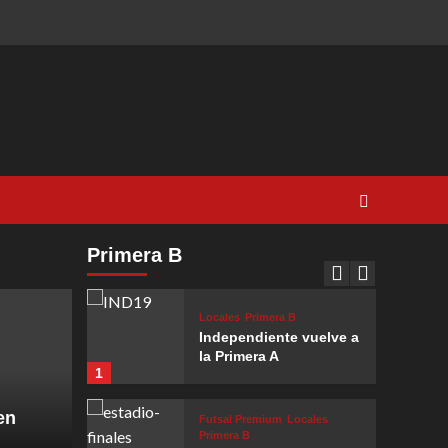
Avanzan los
candidatos
3
Futsal Premium
Locales
Primera B
Clásico que fue para
Jockey A
4
Futsal Premium
Locales
Primera B
El regreso más
Primera B
esperado
5
Locales
Primera B
Independiente vuelve a
la Primera A
1
en
Futsal Premium
Locales
Primera B