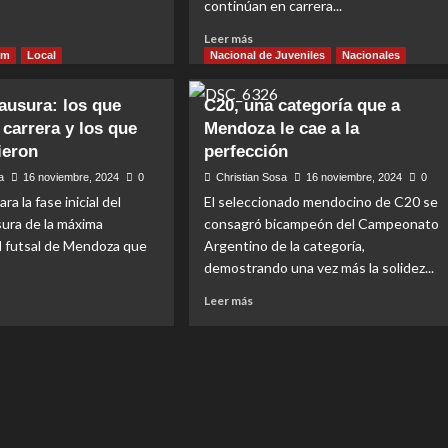
continúan en carrera...
Read
Leer más
more
um
Local
Nacional de Juveniles
Nacionales
t
about
Godoy
ausura: los que
C20, una categoría que a
ta:
Cruz
 carrera y los que
Mendoza le cae a la
y
avanzó
ieron
perfección
a
la
a
16 noviembre, 2024
0
Christian Sosa
16 noviembre, 2024
0
semifinal
ra la fase inicial del
El seleccionado mendocino de C20 se
o
y
ura de la máxima
consagró bicampeón del Campeonato
también
l futsal de Mendoza que
Argentino de la categoría,
clasificó
a
demostrando una vez más la solidez...
er
la
Read
Leer más
o
División
more
de
t
about
Honor
eo
C20,
2025
ura:
una
categoría
que
en
a