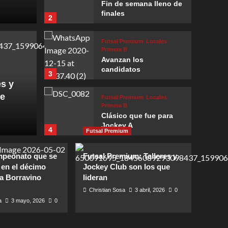
Fin de semana lleno de
finales
2
Futsal Premium
Locales
Primera B
Avanzan los
Mendoza
candidatos
3
peones: Talleres
Cop
es y
ue
Futsal Premium
Locales
título que le faltaba
la s
Primera B
Clásico que fue para
Christian S
Jockey A
4
Futsal Premium
Futsal Premium
Locales
mpeonato que se
Futsal Premium: Talleres y
Primera B
 en el décimo
Jockey Club son los que
El regreso más
 la Borravino
lideran
esperado
5
Christian Sosa
3 abril, 2026
0
a
3 mayo, 2026
0
Locales
Primera B
Independiente vuelve a