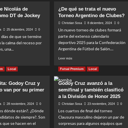
de Nicolás de
¿De qué se trata el nuevo
como DT de Jockey
Torneo Argentino de Clubes?
Christian Sosa
8 diciembre, 2024
0
Un nuevo torneo de clubes formará
a
25 diciembre, 2024
0
parte del extenso calendario
 días de que se termine
deportivo 2025 para la Confederación
n la calma del receso por
Argentina de Fútbol de Salón....
s, una...
Read
Leer más
more
about
t
um
Local
Futsal Premium
Local
¿De
qué
dita: Godoy Cruz y
Godoy Cruz avanzó a la
se
 van por su primer
semifinal y también clasificó
trata
ás
el
a la División de Honor 2025
nuevo
lis
a
28 noviembre, 2024
0
Christian Sosa
23 noviembre, 2024
0
Torneo
o
des dónde están?. ¿Dónde
Los cuartos de final del torneo
Argentino
ndidatos de siempre?. Son
Clausura masculino dejaron un par de
de
Clubes?
ey
s que se hacen en el
sorpresas para algunos equipos que