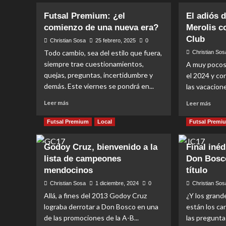
Futsal Premium: ¿el
El adiós 
comienzo de una nueva era?
Merolis 
Club
Christian Sosa
25 febrero, 2025
0
Todo cambio, sea del estilo que fuera,
Christian Sos
siempre trae cuestionamientos,
A muy pocos
quejas, preguntas, incertidumbre y
el 2024 y co
demás. Este viernes se pondrá en...
las vacacione
Read
Read
Leer más
Leer más
more
more
about
abou
Futsal Premium
Local
Futsal Premi
Futsal
El
Premium:
adiós
Godoy Cruz, bienvenido a la
Final iné
¿el
de
lista de campeones
Don Bosco
comienzo
Nicol
de
de
mendocinos
título
una
Mero
Christian Sosa
1 diciembre, 2024
0
Christian Sos
nueva
com
Allá, a fines del 2013 Godoy Cruz
¿Y los gran
era?
DT
lograba derrotar a Don Bosco en una
están los ca
de
Jock
de las promociones de la A-B...
las pregunta