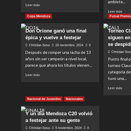
Club
ambiete...
Read
Leer más
more
Read
Leer más
about
more
Copa Mendoza
Futsal Premi
Godoy
abou
Cruz,
Final
Don Orione ganó una final
Torneo Cl
bienvenido
inédi
épica y vuelve a festejar
siguen en
a
Godo
la
se despid
Cruz
Christian Sosa
19 noviembre, 2024
0
lista
y
Después de romper una racha de 13
Christian Sos
de
Don
años sin ser campeón a nivel local,
Punto final pa
campeones
Bosc
parece que ahora los títulos vienen...
mendocinos
torneo Claus
van
categoría de
por
Read
Leer más
su
tuvo una...
more
prim
about
Read
Leer más
títul
Don
more
Orione
abou
Nacional de Juveniles
Nacionales
ganó
Torn
una
Claus
final
Y un día Mendoza C20 volvió
los
épica
a festejar ante su gente
que
y
sigu
Christian Sosa
9 noviembre, 2024
0
vuelve