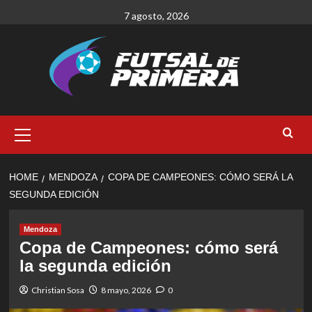
Skip
7 agosto, 2026
to
content
Primary
Menu
HOME
MENDOZA
COPA DE CAMPEONES: CÓMO SERÁ LA
SEGUNDA EDICIÓN
Mendoza
Copa de Campeones: cómo será
la segunda edición
Christian Sosa
8 mayo, 2026
0