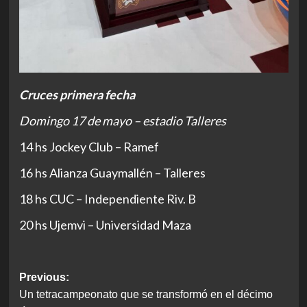
Cruces primera fecha
Domingo 17 de mayo – estadio Talleres
14 hs Jockey Club – Ramef
16 hs Alianza Guaymallén – Talleres
18 hs CUC – Independiente Riv. B
20 hs Ujemvi – Universidad Maza
Post
Previous:
Un tetracampeonato que se transformó en el décimo
navigation