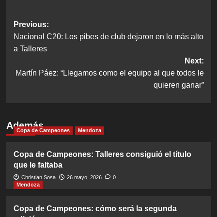
Post
Previous:
Nacional C20: Los pibes de club dejaron en lo más alto
navigation
a Talleres
Next:
Martín Páez: “Llegamos como el equipo al que todos le
quieren ganar”
Además
Copa de Campeones
Mendoza
Copa de Campeones: Talleres consiguió el título
que le faltaba
Christian Sosa
26 mayo, 2026
0
Mendoza
Copa de Campeones: cómo será la segunda