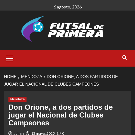
Skip
6 agosto, 2026
to
content
Primary
Menu
HOME
MENDOZA
DON ORIONE, A DOS PARTIDOS DE
JUGAR EL NACIONAL DE CLUBES CAMPEONES
Mendoza
Don Orione, a dos partidos de
jugar el Nacional de Clubes
Campeones
admin
13 mayo, 2025
0