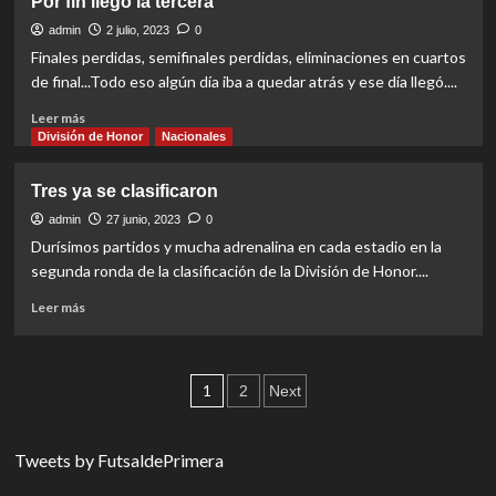
Por fin llegó la tercera
busca
el
admin
2 julio, 2023
0
sexto
Finales perdidas, semifinales perdidas, eliminaciones en cuartos
cupo
de final...Todo eso algún día iba a quedar atrás y ese día llegó....
para
la
Read
Leer más
DDH
more
División de Honor
Nacionales
2024
about
Por
Tres ya se clasificaron
fin
llegó
admin
27 junio, 2023
0
la
Durísimos partidos y mucha adrenalina en cada estadio en la
tercera
segunda ronda de la clasificación de la División de Honor....
Read
Leer más
more
about
Tres
Paginación
ya
1
2
Next
se
de
clasificaron
entradas
Tweets by FutsaldePrimera