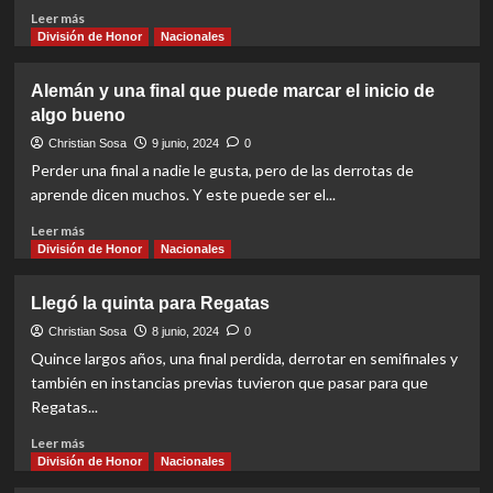
Read
Leer más
more
División de Honor
Nacionales
about
En
Alemán y una final que puede marcar el inicio de
San
algo bueno
Rafael
sueñan
Christian Sosa
9 junio, 2024
0
con
Perder una final a nadie le gusta, pero de las derrotas de
la
aprende dicen muchos. Y este puede ser el...
División
de
Read
Leer más
Honor
more
División de Honor
Nacionales
2025
about
Alemán
Llegó la quinta para Regatas
y
una
Christian Sosa
8 junio, 2024
0
final
Quince largos años, una final perdida, derrotar en semifinales y
que
también en instancias previas tuvieron que pasar para que
puede
Regatas...
marcar
el
Read
Leer más
inicio
more
División de Honor
Nacionales
de
about