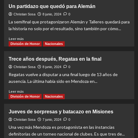
algo
Llegó
Un partidazo que quedó para Alemán
bueno
la
quinta
Christian Sosa
8 junio, 2024
0
para
La semifinal que protagonizaron Alemán y Talleres quedará para
Regatas
la historia no solo por el resultado, sino también por cómo...
Read
Leer más
more
División de Honor
Nacionales
about
Un
Trece años después, Regatas en la final
partidazo
que
Christian Sosa
8 junio, 2024
0
quedó
Regatas vuelve a disputar a una final luego de 13 años de
para
ausencia. La última había sido en Mendoza en...
Alemán
Read
Leer más
more
División de Honor
Nacionales
about
Trece
Jueves de sorpresas y batacazo en Misiones
años
después,
Christian Sosa
7 junio, 2024
0
Regatas
Una vez más Mendoza es protagonista en las instancias
en
definitorias de un torneo nacional de clubes. Es que tres de...
la