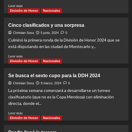
final
Read
Leer más
more
División de Honor
Nacionales
about
Jueves
Cinco clasificados y una sorpresa
de
sorpresas
Christian Sosa
5 junio, 2024
0
y
Culminó la primera ronda de la División de Honor 2024 que se
batacazo
está disputando en las ciudad de Montecarlo y...
en
Misiones
Read
Leer más
more
División de Honor
Nacionales
about
Cinco
Se busca el sexto cupo para la DDH 2024
clasificados
y
Christian Sosa
9 marzo, 2024
0
una
La próxima semana comenzará a desarrollarse un torneo
sorpresa
clasificatorio (que no es la Copa Mendoza) con eliminación
directa, donde el...
Read
Leer más
more
División de Honor
Nacionales
about
Se